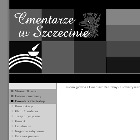
strona główna
/
Cmentarz Centralny
/
Stowarzyszen
Strona Główna
Historia cmentarzy
Cmentarz Centralny
Komunikacja
Plan Cmentarza
Trasy turystyczne
Pomniki
Lapidarium
Nagrobki zabytkowe
Drzewka pamięci