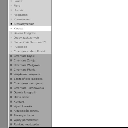
Fauna
Flora
Historia
Regulamin
Krematorium
Stowarzyszenie
Kwesta
Galeria fotografii
Groby zasłużonych
Szczeciński Grudzień '70
Publikacje
Cmentarz cudem Polski
Cmentarz Dąbie
Cmentarz Zdroje
Cmentarz Wielgowo
Cmentarz Płonia
Wojskowe i wojenne
Szczecińskie lapidaria
Cmentarze nieczynne
Cmentarz - Bronowicka
Galeria fotografii
Odniesienia
Kontakt
Wyszukiwarka
Aktualności serwisu
Zmiany w bazie
Wpisy pamiątkowe
Ranking rozdziałów