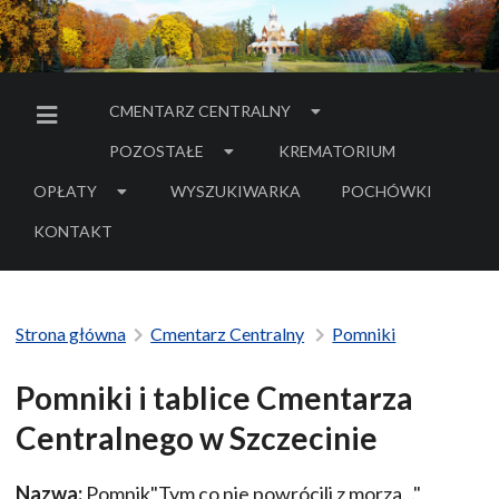
CMENTARZ CENTRALNY
MENU BOCZNE
POZOSTAŁE
KREMATORIUM
OPŁATY
WYSZUKIWARKA
POCHÓWKI
- LINK DO SERWIS
KONTAKT
Strona główna
Cmentarz Centralny
Pomniki
Pomniki i tablice Cmentarza
Centralnego w Szczecinie
Nazwa:
Pomnik"Tym co nie powrócili z morza..."