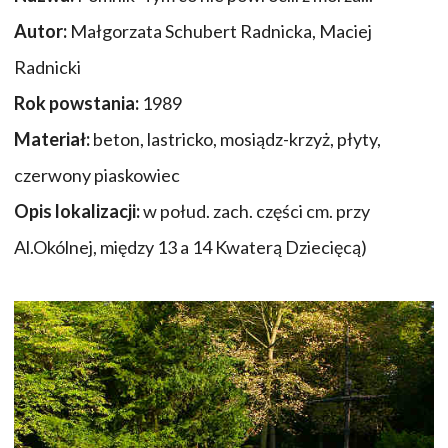
Autor:
Małgorzata Schubert Radnicka, Maciej
Radnicki
Rok powstania:
1989
Materiał:
beton, lastricko, mosiądz-krzyż, płyty,
czerwony piaskowiec
Opis lokalizacji:
w połud. zach. części cm. przy
Al.Okólnej, między 13 a 14 Kwaterą Dziecięcą)