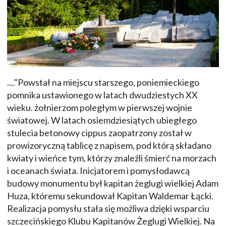
...."Powstał na miejscu starszego, poniemieckiego
pomnika ustawionego w latach dwudziestych XX
wieku. żołnierzom poległym w pierwszej wojnie
światowej. W latach osiemdziesiątych ubiegłego
stulecia betonowy cippus zaopatrzony został w
prowizoryczną tablicę z napisem, pod którą składano
kwiaty i wieńce tym, którzy znaleźli śmierć na morzach
i oceanach świata. Inicjatorem i pomysłodawcą
budowy monumentu był kapitan żeglugi wielkiej Adam
Huza, któremu sekundował Kapitan Waldemar Łącki.
Realizacja pomysłu stała się możliwa dzięki wsparciu
szczecińskiego Klubu Kapitanów Żeglugi Wielkiej. Na