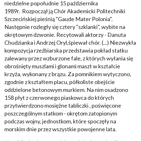
niedzielne popołudnie 15 października
1989r. Rozpoczął ją Chór Akademicki Politechniki
Szczecińskiej pieśnią "Gaude Mater Polonia".
Następnie rozległy się cztery "szklanki", wybite na
okrętowym dzwonie. Recytowali aktorzy - Danuta
Chudzianka i Andrzej Oryl,śpiewał chór. (...) Niezwykła
kompozycja rzeźbiarska przedstawia pokład statku
zalewany przez wzburzone fale, z których wyłania się
obrośnięty muszlami i glonami maszt w kształcie
krzyża, wykonany z brązu. Za pomnikiem wytyczono,
zgodnie z kształtem placu, półkoliste obejście
oddzielone betonowym murkiem. Na nim osadzono
158 płyt z czerwonego piaskowca do których
przytwierdzono mosiężne tabliczki , poświęcone
poszczególnym statkom - okrętom zatopionym
podczas wojny, jednostkom, które spoczęły na
morskim dnie przez wszystkie powojenne lata.