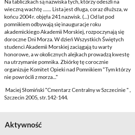
Na tabliczkach są nazwiska tych, którzy odeszli na
wieczną wachtę ....... Lista jest długa, coraz dłuższa, w
końcu 2004 r. objęła 241 nazwisk. (...) Od lat pod
pomnikiem odbywają się inauguracje roku
akademickiego Akademii Morskiej, rozpoczynają się
doroczne Dni Morza. W dzień Wszystkich Świętych
studenci Akademii Morskiej zaciągają tu warty
honorowe, a w okolicznych alejkach prowadzą kwestę
na utrzymanie pomnika. Zbiórkę tę corocznie
organizuje Komitet Opieki nad Pomnikiem "Tym którzy
nie powrócili z morza..."
Maciej Słomiński "Cmentarz Centralny w Szczecinie " ,
Szczecin 2005, str.142-144.
Aktywność