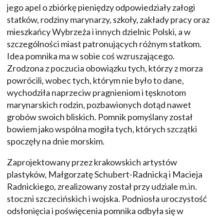
jego apel o zbiórkę pieniędzy odpowiedziały załogi
statków, rodziny marynarzy, szkoły, zakłady pracy oraz
mieszkańcy Wybrzeża i innych dzielnic Polski, a w
szczególności miast patronujących różnym statkom.
Idea pomnika ma w sobie coś wzruszającego.
Zrodzona z poczucia obowiązku tych, którzy z morza
powrócili, wobec tych, którym nie było to dane,
wychodziła naprzeciw pragnieniom i tęsknotom
marynarskich rodzin, pozbawionych dotąd nawet
grobów swoich bliskich. Pomnik pomyślany został
bowiem jako wspólna mogiła tych, których szczątki
spoczęły na dnie morskim.
Zaprojektowany przez krakowskich artystów
plastyków, Małgorzatę Schubert-Radnicką i Macieja
Radnickiego, zrealizowany został przy udziale m.in.
stoczni szczecińskich i wojska. Podniosła uroczystość
odsłonięcia i poświęcenia pomnika odbyła się w