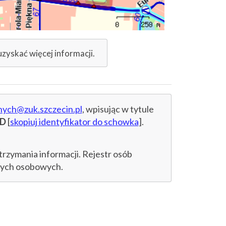
uzyskać więcej informacji.
nych@zuk.szczecin.pl
, wpisując w tytule
DD
[
skopiuj identyfikator do schowka
].
trzymania informacji. Rejestr osób
anych osobowych.