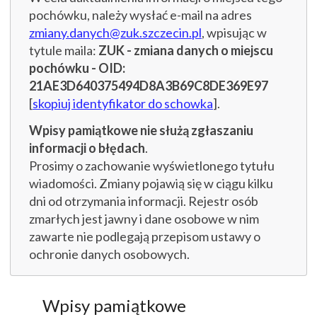
pochówku, należy wysłać e-mail na adres
zmiany.danych@zuk.szczecin.pl
, wpisując w
tytule maila:
ZUK - zmiana danych o miejscu
pochówku - OID:
21AE3D640375494D8A3B69C8DE369E97
[
skopiuj identyfikator do schowka
].
Wpisy pamiątkowe nie służą zgłaszaniu
informacji o błędach
.
Prosimy o zachowanie wyświetlonego tytułu
wiadomości. Zmiany pojawią się w ciągu kilku
dni od otrzymania informacji. Rejestr osób
zmarłych jest jawny i dane osobowe w nim
zawarte nie podlegają przepisom ustawy o
ochronie danych osobowych.
Wpisy pamiątkowe