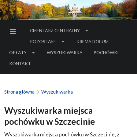
CMENTARZ CENTRALNY
MENU BOCZNE
POZOSTAŁE
KREMATORIUM
OPŁATY
WYSZUKIWARKA
POCHÓWKI
- LINK DO SERWIS
KONTAKT
Strona główna
Wyszukiwarka
Wyszukiwarka miejsca
pochówku w Szczecinie
Wyszukiwarka miejsca pochówku w Szczecinie, z