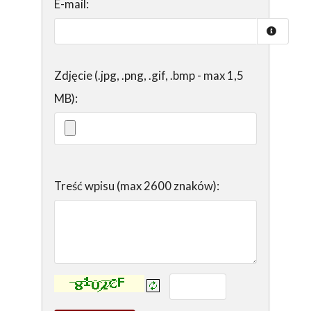
E-mail:
Zdjęcie (.jpg, .png, .gif, .bmp - max 1,5
MB):
Treść wpisu (max 2600 znaków):
Kontrola - wprowadź tekst z obrazka: