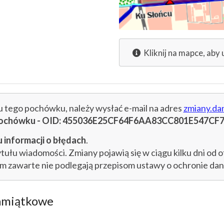
Kliknij na mapce, aby 
cu tego pochówku, należy wysłać e-mail na adres
zmiany.da
u pochówku - OID: 455036E25CF64F6AA83CC801E547CF
 informacji o błędach
.
łu wiadomości. Zmiany pojawią się w ciągu kilku dni od o
im zawarte nie podlegają przepisom ustawy o ochronie d
amiątkowe