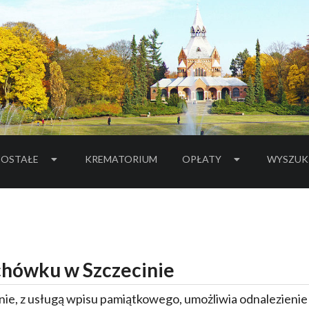
OSTAŁE
KREMATORIUM
OPŁATY
WYSZUK
hówku w Szczecinie
ie, z usługą wpisu pamiątkowego, umożliwia odnalezieni