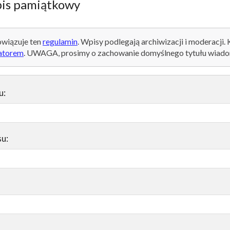
is pamiątkowy
wiązuje ten
regulamin
. Wpisy podlegają archiwizacji i moderacji.
atorem
. UWAGA, prosimy o zachowanie domyślnego tytułu wiado
u:
su: