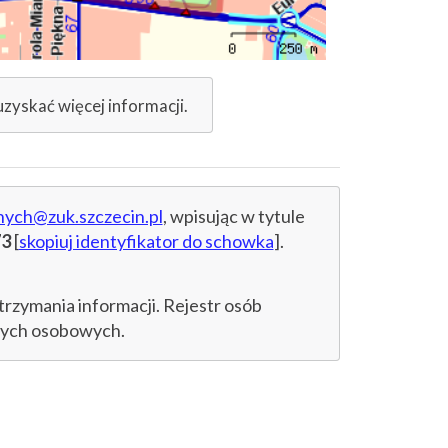
uzyskać więcej informacji.
nych@zuk.szczecin.pl
, wpisując w tytule
73
[
skopiuj identyfikator do schowka
].
trzymania informacji. Rejestr osób
anych osobowych.