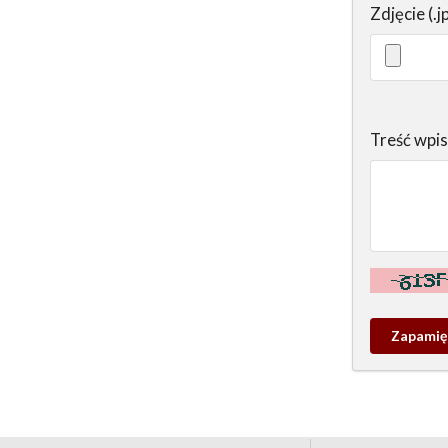
Zdjęcie (.j
Treść wpi
Kontrola - w
Zapamieta
wpis
pamiątko