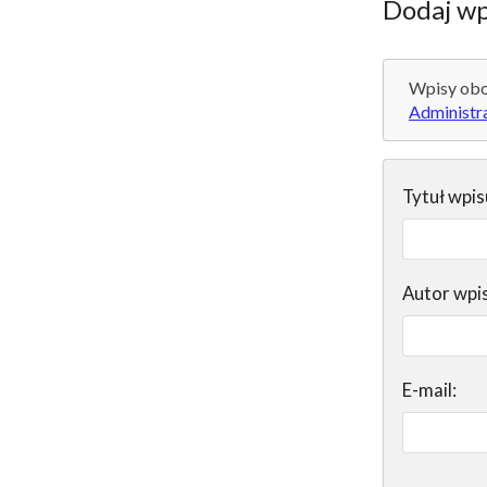
Dodaj wp
Wpisy obo
Administr
Tytuł wpis
Autor wpi
E-mail: