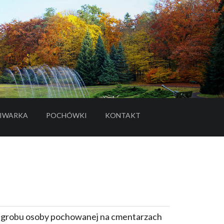
IWARKA
POCHÓWKI
KONTAKT
- LINK DO SERWISU ZEWNĘTRZNEGO
e grobu osoby pochowanej na cmentarzach