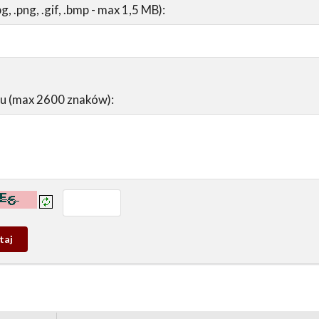
pg, .png, .gif, .bmp - max 1,5 MB):
su (max 2600 znaków):
prowadź tekst z obrazka:
j
wy