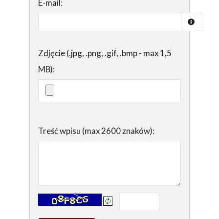
E-mail:
Zdjęcie (.jpg, .png, .gif, .bmp - max 1,5
MB):
Treść wpisu (max 2600 znaków):
Kontrola - wprowadź tekst z obrazka: