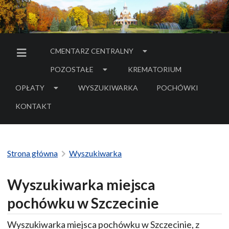
CMENTARZ CENTRALNY
MENU BOCZNE
POZOSTAŁE
KREMATORIUM
OPŁATY
WYSZUKIWARKA
POCHÓWKI
- LINK DO SERWIS
KONTAKT
Strona główna
Wyszukiwarka
Wyszukiwarka miejsca
pochówku w Szczecinie
Wyszukiwarka miejsca pochówku w Szczecinie, z