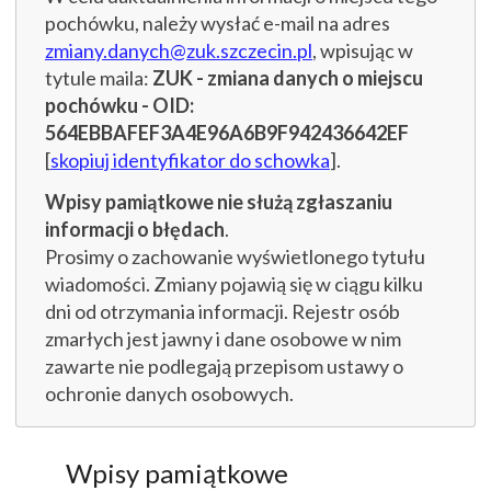
pochówku, należy wysłać e-mail na adres
zmiany.danych@zuk.szczecin.pl
, wpisując w
tytule maila:
ZUK - zmiana danych o miejscu
pochówku - OID:
564EBBAFEF3A4E96A6B9F942436642EF
[
skopiuj identyfikator do schowka
].
Wpisy pamiątkowe nie służą zgłaszaniu
informacji o błędach
.
Prosimy o zachowanie wyświetlonego tytułu
wiadomości. Zmiany pojawią się w ciągu kilku
dni od otrzymania informacji. Rejestr osób
zmarłych jest jawny i dane osobowe w nim
zawarte nie podlegają przepisom ustawy o
ochronie danych osobowych.
Wpisy pamiątkowe