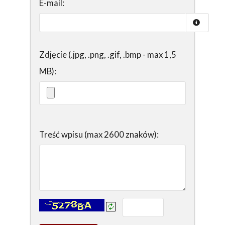
E-mail:
Zdjęcie (.jpg, .png, .gif, .bmp - max 1,5
MB):
Treść wpisu (max 2600 znaków):
Kontrola - wprowadź tekst z obrazka: