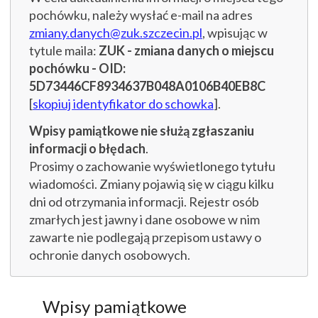
pochówku, należy wysłać e-mail na adres
zmiany.danych@zuk.szczecin.pl
, wpisując w
tytule maila:
ZUK - zmiana danych o miejscu
pochówku - OID:
5D73446CF8934637B048A0106B40EB8C
[
skopiuj identyfikator do schowka
].
Wpisy pamiątkowe nie służą zgłaszaniu
informacji o błędach
.
Prosimy o zachowanie wyświetlonego tytułu
wiadomości. Zmiany pojawią się w ciągu kilku
dni od otrzymania informacji. Rejestr osób
zmarłych jest jawny i dane osobowe w nim
zawarte nie podlegają przepisom ustawy o
ochronie danych osobowych.
Wpisy pamiątkowe