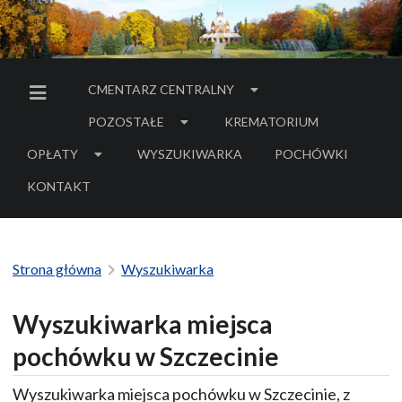
CMENTARZ CENTRALNY
MENU BOCZNE
POZOSTAŁE
KREMATORIUM
OPŁATY
WYSZUKIWARKA
POCHÓWKI
- LINK DO SERWIS
KONTAKT
Strona główna
Wyszukiwarka
Wyszukiwarka miejsca
pochówku w Szczecinie
Wyszukiwarka miejsca pochówku w Szczecinie, z