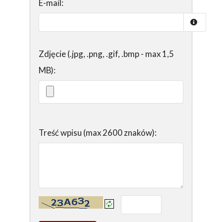
E-mail:
Zdjęcie (.jpg, .png, .gif, .bmp - max 1,5
MB):
Treść wpisu (max 2600 znaków):
Kontrola - wprowadź tekst z obrazka: