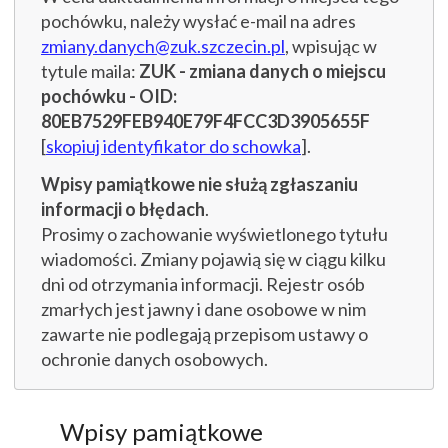
pochówku, należy wysłać e-mail na adres
zmiany.danych@zuk.szczecin.pl
, wpisując w
tytule maila:
ZUK - zmiana danych o miejscu
pochówku - OID:
80EB7529FEB940E79F4FCC3D3905655F
[
skopiuj identyfikator do schowka
].
Wpisy pamiątkowe nie służą zgłaszaniu
informacji o błędach
.
Prosimy o zachowanie wyświetlonego tytułu
wiadomości. Zmiany pojawią się w ciągu kilku
dni od otrzymania informacji. Rejestr osób
zmarłych jest jawny i dane osobowe w nim
zawarte nie podlegają przepisom ustawy o
ochronie danych osobowych.
Wpisy pamiątkowe