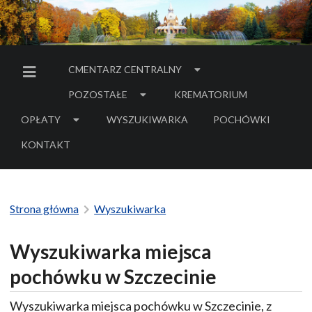
CMENTARZ CENTRALNY
MENU BOCZNE
POZOSTAŁE
KREMATORIUM
OPŁATY
WYSZUKIWARKA
POCHÓWKI
- LINK DO SERWIS
KONTAKT
Strona główna
Wyszukiwarka
Wyszukiwarka miejsca
pochówku w Szczecinie
Wyszukiwarka miejsca pochówku w Szczecinie, z