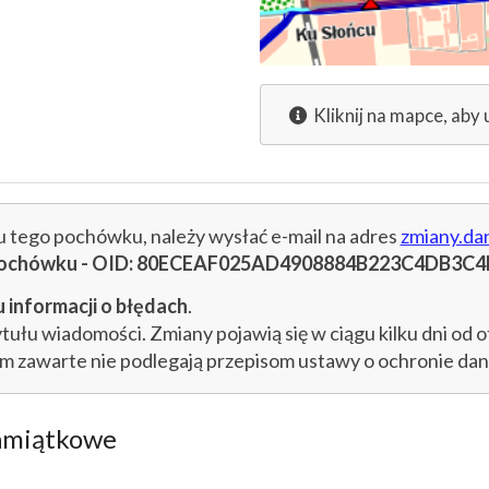
Kliknij na mapce, aby 
cu tego pochówku, należy wysłać e-mail na adres
zmiany.da
u pochówku - OID: 80ECEAF025AD4908884B223C4DB3C
 informacji o błędach
.
łu wiadomości. Zmiany pojawią się w ciągu kilku dni od o
im zawarte nie podlegają przepisom ustawy o ochronie d
amiątkowe