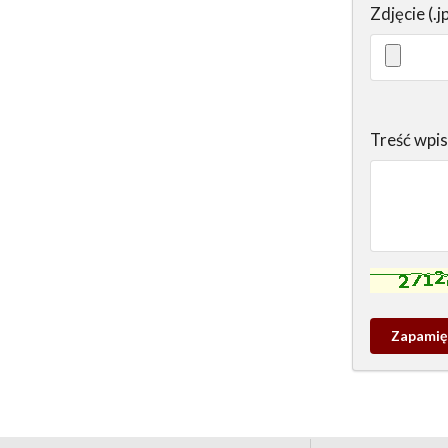
Zdjęcie (.j
Treść wpi
Kontrola - w
Zapamieta
wpis
pamiątko