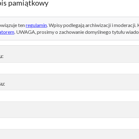
is pamiątkowy
wiązuje ten
regulamin
. Wpisy podlegają archiwizacji i moderacji.
atorem
. UWAGA, prosimy o zachowanie domyślnego tytułu wiado
u:
su: