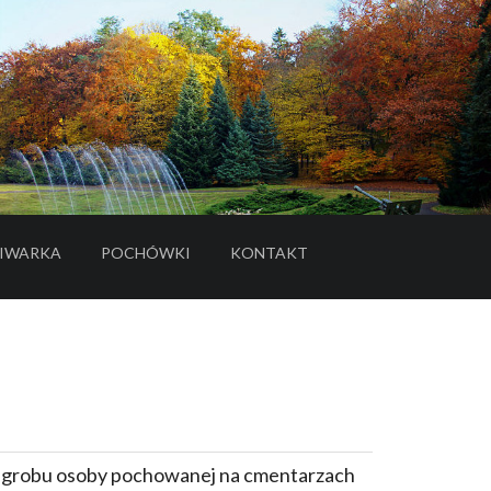
IWARKA
POCHÓWKI
KONTAKT
- LINK DO SERWISU ZEWNĘTRZNEGO
e grobu osoby pochowanej na cmentarzach