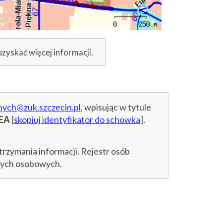
uzyskać więcej informacji.
nych@zuk.szczecin.pl
, wpisując w tytule
4EA
[
skopiuj identyfikator do schowka
].
trzymania informacji. Rejestr osób
anych osobowych.