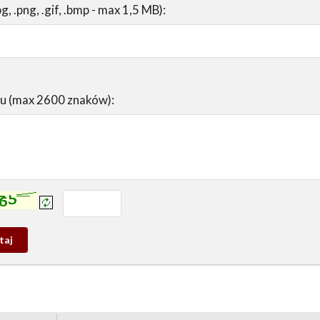
pg, .png, .gif, .bmp - max 1,5 MB):
su (max 2600 znaków):
prowadź tekst z obrazka:
j
wy