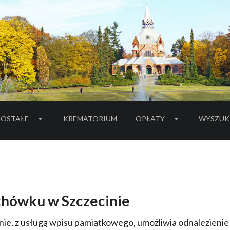
OSTAŁE
KREMATORIUM
OPŁATY
WYSZUK
hówku w Szczecinie
ie, z usługą wpisu pamiątkowego, umożliwia odnalezieni