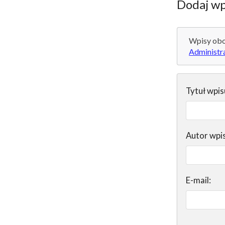
Dodaj wp
Wpisy obo
Administr
Tytuł wpis
Autor wpi
E-mail: