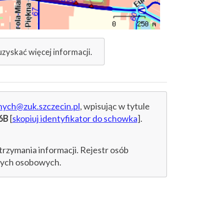
uzyskać więcej informacji.
nych@zuk.szczecin.pl
, wpisując w tytule
6B
[
skopiuj identyfikator do schowka
].
trzymania informacji. Rejestr osób
anych osobowych.