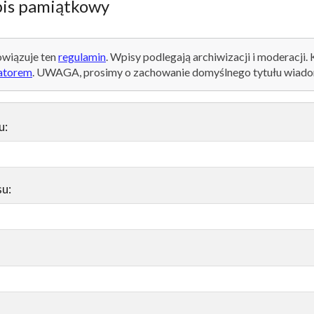
is pamiątkowy
wiązuje ten
regulamin
. Wpisy podlegają archiwizacji i moderacji.
atorem
. UWAGA, prosimy o zachowanie domyślnego tytułu wiado
u:
su: