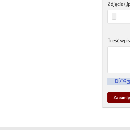
Zdjęcie (.j
Treść wpi
Kontrola - w
Zapamieta
wpis
pamiątko