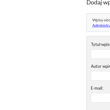
Dodaj wp
Wpisy obo
Administr
Tytuł wpis
Autor wpi
E-mail: