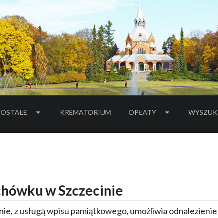
OSTAŁE
KREMATORIUM
OPŁATY
WYSZUK
hówku w Szczecinie
ie, z usługą wpisu pamiątkowego, umożliwia odnalezieni