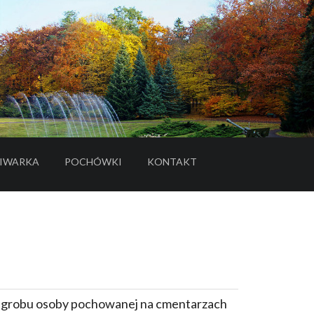
IWARKA
POCHÓWKI
KONTAKT
- LINK DO SERWISU ZEWNĘTRZNEGO
e grobu osoby pochowanej na cmentarzach