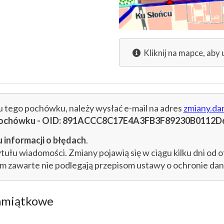
Kliknij na mapce, aby 
cu tego pochówku, należy wysłać e-mail na adres
zmiany.da
u pochówku - OID: 891ACCC8C17E4A3FB3F89230B0112D
 informacji o błędach
.
łu wiadomości. Zmiany pojawią się w ciągu kilku dni od o
im zawarte nie podlegają przepisom ustawy o ochronie d
amiątkowe