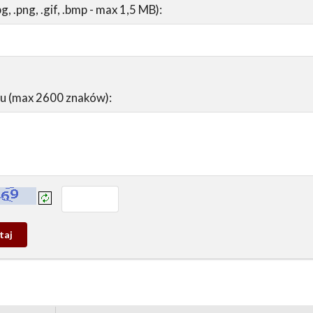
pg, .png, .gif, .bmp - max 1,5 MB):
su (max 2600 znaków):
prowadź tekst z obrazka:
j
wy