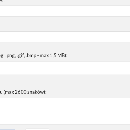
pg, .png, .gif, .bmp - max 1,5 MB):
su (max 2600 znaków):