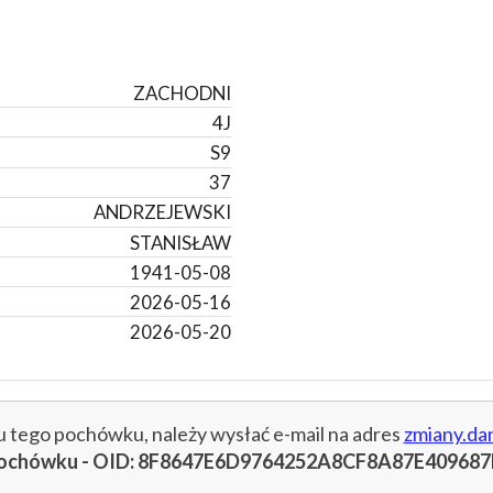
ZACHODNI
4J
S9
37
ANDRZEJEWSKI
STANISŁAW
1941-05-08
2026-05-16
2026-05-20
cu tego pochówku, należy wysłać e-mail na adres
zmiany.da
u pochówku - OID: 8F8647E6D9764252A8CF8A87E409687