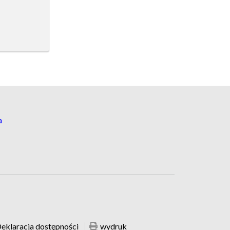
a
eklaracja dostępności
wydruk