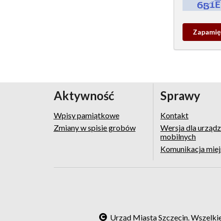
Kontrola - w
Zapamieta
wpis
pamiątko
Aktywność
Sprawy
Wpisy pamiątkowe
Kontakt
Zmiany w spisie grobów
Wersja dla urząd
mobilnych
Komunikacja mie
Urząd Miasta Szczecin. Wszelki