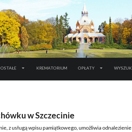
OSTAŁE
KREMATORIUM
OPŁATY
WYSZUK
hówku w Szczecinie
ie, z usługą wpisu pamiątkowego, umożliwia odnalezieni