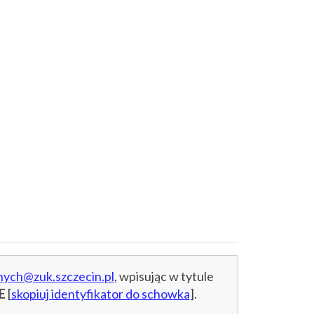
nych@zuk.szczecin.pl
, wpisując w tytule
E
[
skopiuj identyfikator do schowka
].