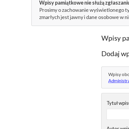
Wpisy pamiątkowe nie służą zgłaszaniu
Prosimy o zachowanie wyświetlonego tytu
zmarłych jest jawny i dane osobowe w n
Wpisy p
Dodaj wp
Wpisy obo
Administr
Tytuł wpis
Autor wpi