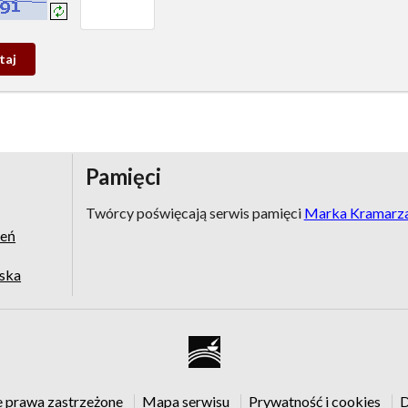
prowadź tekst z obrazka:
j
wy
Pamięci
Twórcy poświęcają serwis pamięci
Marka Kramarz
zeń
jska
e prawa zastrzeżone
Mapa serwisu
Prywatność i cookies
D