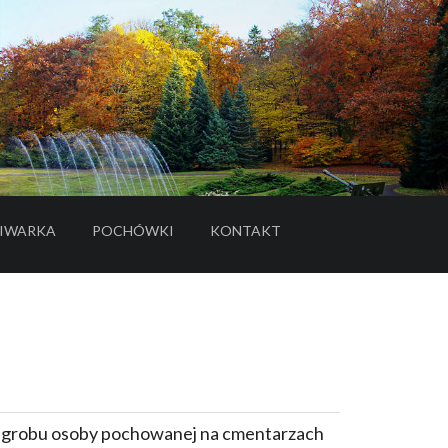
IWARKA
POCHÓWKI
KONTAKT
- LINK DO SERWISU ZEWNĘTRZNEGO
e grobu osoby pochowanej na cmentarzach