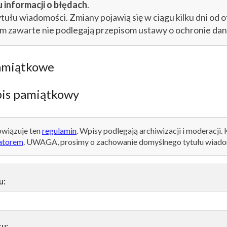
 informacji o błędach
.
łu wiadomości. Zmiany pojawią się w ciągu kilku dni od o
im zawarte nie podlegają przepisom ustawy o ochronie d
amiątkowe
is pamiątkowy
wiązuje ten
regulamin
. Wpisy podlegają archiwizacji i moderacji.
atorem
. UWAGA, prosimy o zachowanie domyślnego tytułu wiado
u:
su: