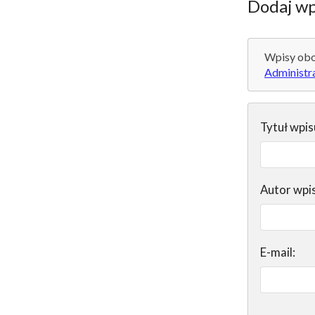
Dodaj wp
Wpisy obo
Administr
Tytuł wpis
Autor wpi
E-mail: