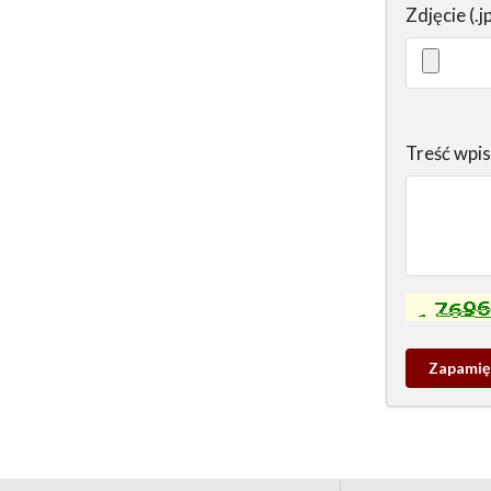
Zdjęcie (.j
Treść wpi
Kontrola - w
Zapamieta
wpis
pamiątko