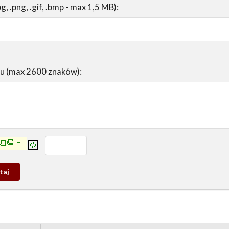
pg, .png, .gif, .bmp - max 1,5 MB):
su (max 2600 znaków):
prowadź tekst z obrazka:
j
wy