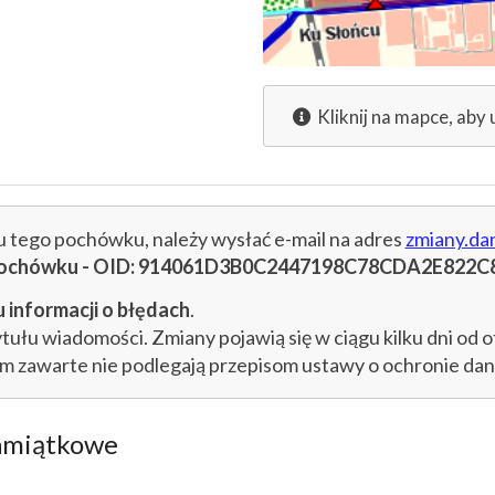
Kliknij na mapce, aby 
cu tego pochówku, należy wysłać e-mail na adres
zmiany.da
u pochówku - OID: 914061D3B0C2447198C78CDA2E822C
 informacji o błędach
.
łu wiadomości. Zmiany pojawią się w ciągu kilku dni od o
im zawarte nie podlegają przepisom ustawy o ochronie d
amiątkowe