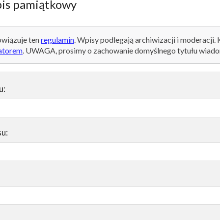
is pamiątkowy
wiązuje ten
regulamin
. Wpisy podlegają archiwizacji i moderacji.
atorem
. UWAGA, prosimy o zachowanie domyślnego tytułu wiado
u:
su: