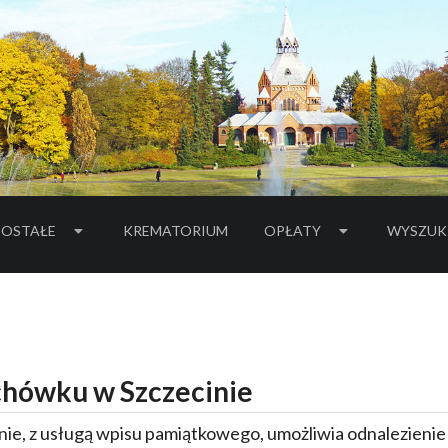
OSTAŁE
KREMATORIUM
OPŁATY
WYSZUK
hówku w Szczecinie
ie, z usługą wpisu pamiątkowego, umożliwia odnalezieni