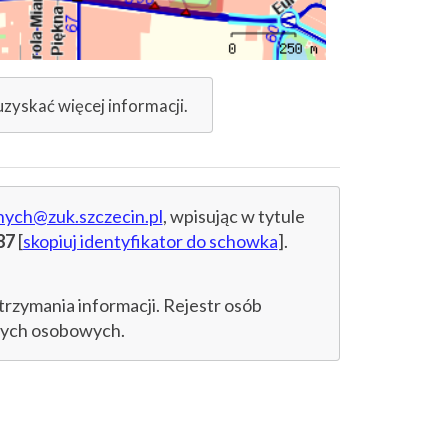
uzyskać więcej informacji.
nych@zuk.szczecin.pl
, wpisując w tytule
87
[
skopiuj identyfikator do schowka
].
trzymania informacji. Rejestr osób
anych osobowych.