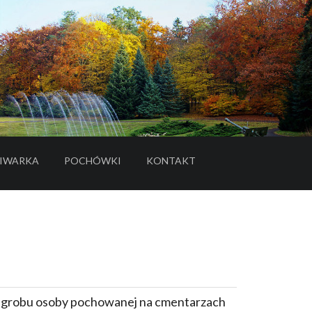
IWARKA
POCHÓWKI
KONTAKT
- LINK DO SERWISU ZEWNĘTRZNEGO
e grobu osoby pochowanej na cmentarzach