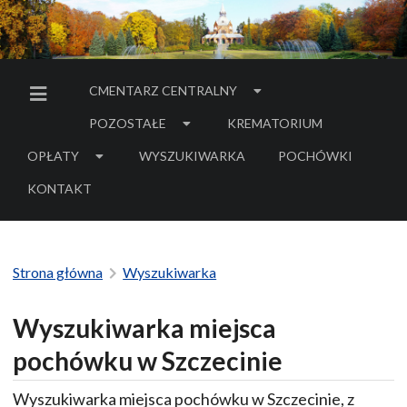
CMENTARZ CENTRALNY
MENU BOCZNE
POZOSTAŁE
KREMATORIUM
OPŁATY
WYSZUKIWARKA
POCHÓWKI
- LINK DO SERWIS
KONTAKT
Strona główna
Wyszukiwarka
Wyszukiwarka miejsca
pochówku w Szczecinie
Wyszukiwarka miejsca pochówku w Szczecinie, z