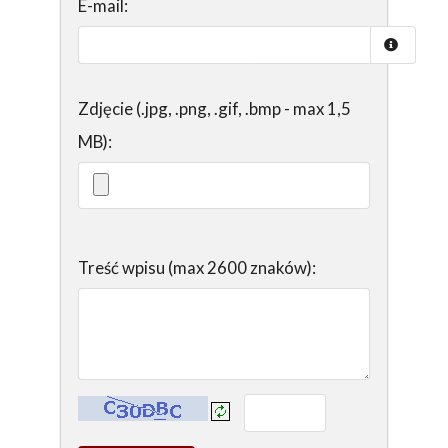
E-mail:
Zdjęcie (.jpg, .png, .gif, .bmp - max 1,5
MB):
Treść wpisu (max 2600 znaków):
Kontrola - wprowadź tekst z obrazka: