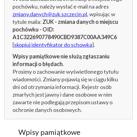
pochówku, należy wysłać e-mail na adres
zmiany.danych@zuk.szczecin.pl
, wpisując w
tytule maila:
ZUK - zmiana danych o miejscu
pochówku - OID:
A1C322690778490CBD9387C00AA349C6
[
skopiuj identyfikator do schowka
].
Wpisy pamiątkowe nie służą zgłaszaniu
informacji o błędach
.
Prosimy o zachowanie wyświetlonego tytułu
wiadomości. Zmiany pojawią się w ciągu kilku
dni od otrzymania informacji. Rejestr osób
zmarłych jest jawny i dane osobowe w nim
zawarte nie podlegają przepisom ustawy o
ochronie danych osobowych.
Wpisy pamiątkowe