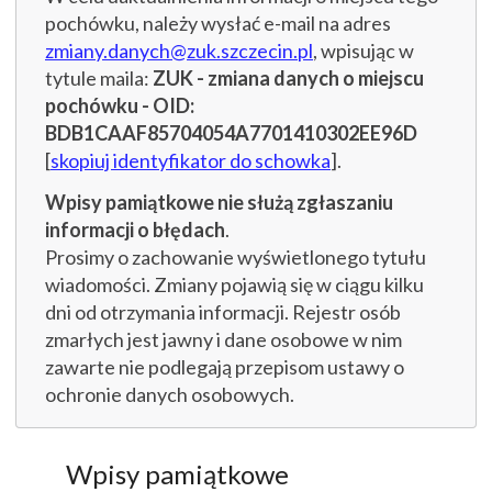
pochówku, należy wysłać e-mail na adres
zmiany.danych@zuk.szczecin.pl
, wpisując w
tytule maila:
ZUK - zmiana danych o miejscu
pochówku - OID:
BDB1CAAF85704054A7701410302EE96D
[
skopiuj identyfikator do schowka
].
Wpisy pamiątkowe nie służą zgłaszaniu
informacji o błędach
.
Prosimy o zachowanie wyświetlonego tytułu
wiadomości. Zmiany pojawią się w ciągu kilku
dni od otrzymania informacji. Rejestr osób
zmarłych jest jawny i dane osobowe w nim
zawarte nie podlegają przepisom ustawy o
ochronie danych osobowych.
Wpisy pamiątkowe