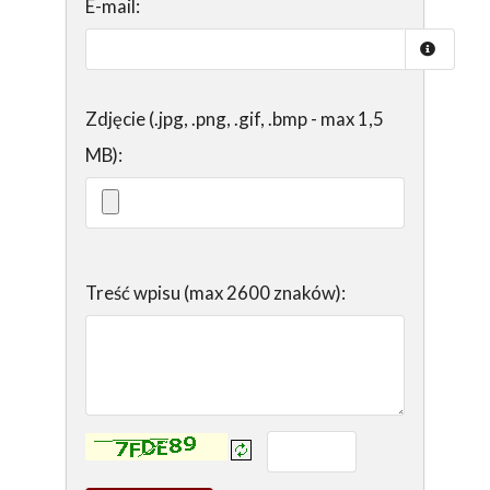
E-mail:
Zdjęcie (.jpg, .png, .gif, .bmp - max 1,5
MB):
Treść wpisu (max 2600 znaków):
Kontrola - wprowadź tekst z obrazka: