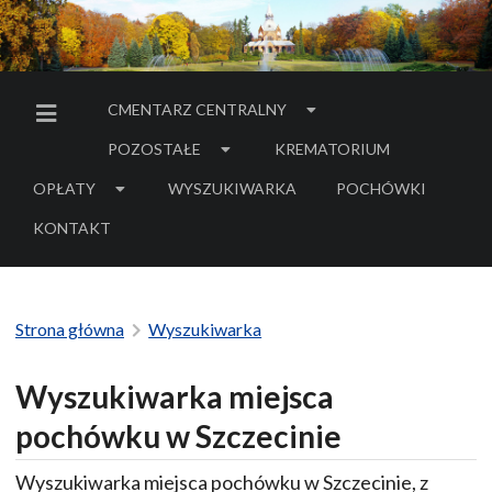
CMENTARZ CENTRALNY
MENU BOCZNE
POZOSTAŁE
KREMATORIUM
OPŁATY
WYSZUKIWARKA
POCHÓWKI
- LINK DO SERWIS
KONTAKT
Strona główna
Wyszukiwarka
Wyszukiwarka miejsca
pochówku w Szczecinie
Wyszukiwarka miejsca pochówku w Szczecinie, z