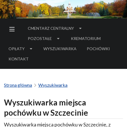
CMENTARZ CENTRALNY
MENU BOCZNE
POZOSTAŁE
KREMATORIUM
OPŁATY
WYSZUKIWARKA
POCHÓWKI
- LINK DO SERWIS
KONTAKT
Strona główna
Wyszukiwarka
Wyszukiwarka miejsca
pochówku w Szczecinie
Wyszukiwarka miejsca pochówku w Szczecinie, z