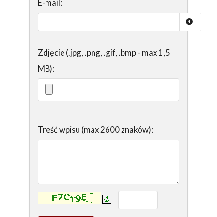
E-mail:
Zdjęcie (.jpg, .png, .gif, .bmp - max 1,5
MB):
Treść wpisu (max 2600 znaków):
Kontrola - wprowadź tekst z obrazka: