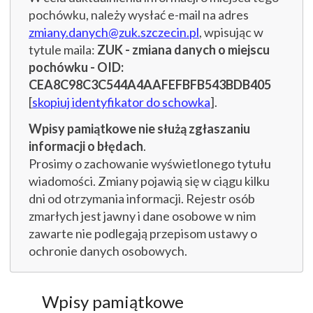
pochówku, należy wysłać e-mail na adres
zmiany.danych@zuk.szczecin.pl
, wpisując w
tytule maila:
ZUK - zmiana danych o miejscu
pochówku - OID:
CEA8C98C3C544A4AAFEFBFB543BDB405
[
skopiuj identyfikator do schowka
].
Wpisy pamiątkowe nie służą zgłaszaniu
informacji o błędach
.
Prosimy o zachowanie wyświetlonego tytułu
wiadomości. Zmiany pojawią się w ciągu kilku
dni od otrzymania informacji. Rejestr osób
zmarłych jest jawny i dane osobowe w nim
zawarte nie podlegają przepisom ustawy o
ochronie danych osobowych.
Wpisy pamiątkowe