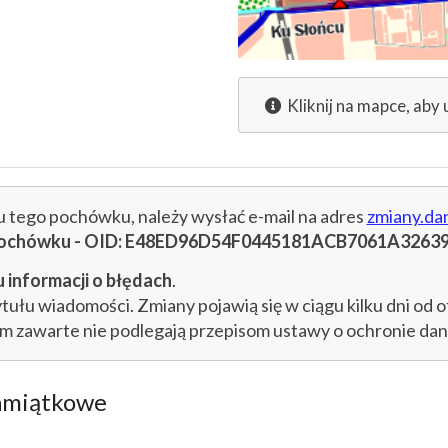
Kliknij na mapce, aby 
cu tego pochówku, należy wysłać e-mail na adres
zmiany.da
u pochówku - OID: E48ED96D54F0445181ACB7061A3263
 informacji o błędach
.
łu wiadomości. Zmiany pojawią się w ciągu kilku dni od o
im zawarte nie podlegają przepisom ustawy o ochronie d
amiątkowe