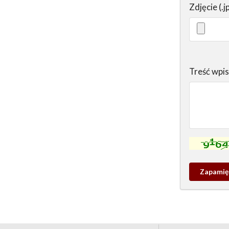
Zdjęcie (.j
Treść wpi
Kontrola - w
Zapamieta
wpis
pamiątko