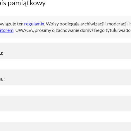
is pamiątkowy
wiązuje ten
regulamin
. Wpisy podlegają archiwizacji i moderacji.
atorem
. UWAGA, prosimy o zachowanie domyślnego tytułu wiado
u:
su: