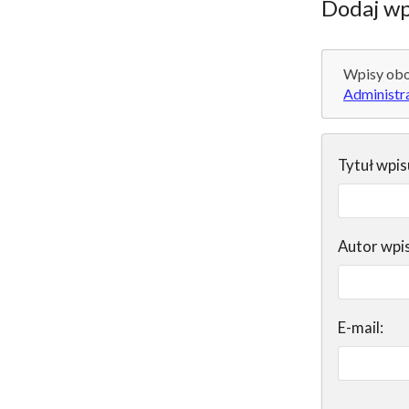
Dodaj wp
Wpisy obo
Administr
Tytuł wpis
Autor wpi
E-mail: