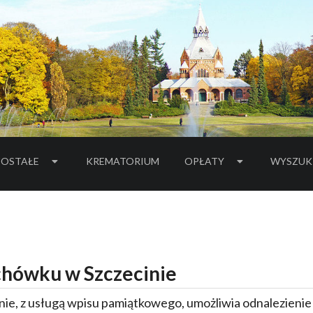
OSTAŁE
KREMATORIUM
OPŁATY
WYSZUK
hówku w Szczecinie
ie, z usługą wpisu pamiątkowego, umożliwia odnalezieni