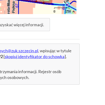
uzyskać więcej informacji.
nych@zuk.szczecin.pl
, wpisując w tytule
92
[
skopiuj identyfikator do schowka
].
trzymania informacji. Rejestr osób
anych osobowych.