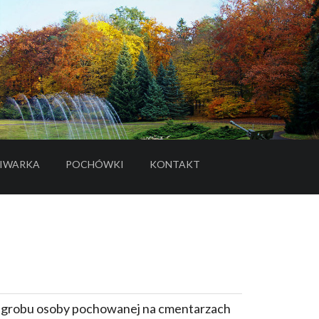
IWARKA
POCHÓWKI
KONTAKT
- LINK DO SERWISU ZEWNĘTRZNEGO
e grobu osoby pochowanej na cmentarzach