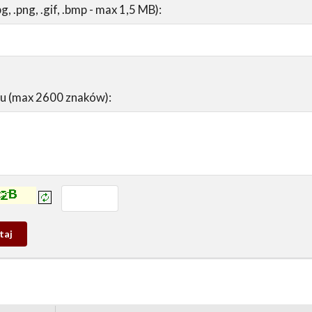
pg, .png, .gif, .bmp - max 1,5 MB):
su (max 2600 znaków):
prowadź tekst z obrazka:
j
wy