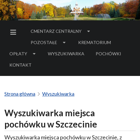
CMENTARZ CENTRALNY
MENU BOCZNE
POZOSTAŁE
KREMATORIUM
OPŁATY
WYSZUKIWARKA
POCHÓWKI
- LINK DO SERWIS
KONTAKT
Strona główna
Wyszukiwarka
Wyszukiwarka miejsca
pochówku w Szczecinie
Wyszukiwarka miejsca pochówku w Szczecinie, z