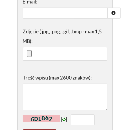
E-mail:
Zdjęcie (.jpg, .png, .gif, .bmp - max 1,5
MB):
Treść wpisu (max 2600 znaków):
Kontrola - wprowadź tekst z obrazka: