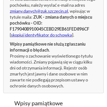
pochówku, należy wysłać e-mail na adres
zmiany.danych@zuk.szczecin.pl
, wpisując w
tytule maila:
ZUK - zmiana danych o miejscu
pochówku - OID:
F179040B910045CEBD29EB61FED896CF
[
skopiuj identyfikator do schowka
].
Wpisy pamiątkowe nie służą zgłaszaniu
informacji o błędach
.
Prosimy o zachowanie wyświetlonego tytułu
wiadomości. Zmiany pojawią się w ciągu kilku
dni od otrzymania informacji. Rejestr osób
zmarłych jest jawny i dane osobowe w nim
zawarte nie podlegają przepisom ustawy o
ochronie danych osobowych.
Wpisy pamiątkowe