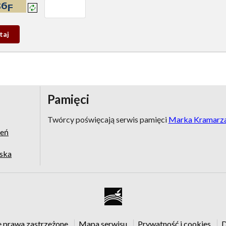
prowadź tekst z obrazka:
j
wy
Pamięci
Twórcy poświęcają serwis pamięci
Marka Kramarz
zeń
jska
e prawa zastrzeżone
Mapa serwisu
Prywatność i cookies
D