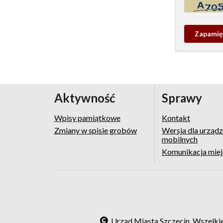
Kontrola - w
Zapamieta
wpis
pamiątko
Aktywność
Sprawy
Wpisy pamiątkowe
Kontakt
Zmiany w spisie grobów
Wersja dla urząd
mobilnych
Komunikacja mie
Urząd Miasta Szczecin. Wszelki