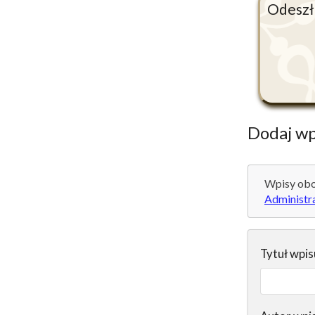
Odeszła
Dodaj wp
Wpisy obo
Administr
Tytuł wpis