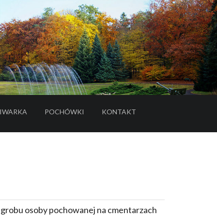
IWARKA
POCHÓWKI
KONTAKT
- LINK DO SERWISU ZEWNĘTRZNEGO
e grobu osoby pochowanej na cmentarzach