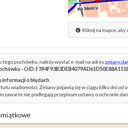
Kliknij na mapce, aby 
cu tego pochówku, należy wysłać e-mail na adres
zmiany.da
u pochówku - OID: F394F93B3DEB4079AD61D50E88A151
 informacji o błędach
.
łu wiadomości. Zmiany pojawią się w ciągu kilku dni od o
im zawarte nie podlegają przepisom ustawy o ochronie d
amiątkowe