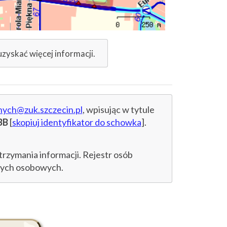
uzyskać więcej informacji.
nych@zuk.szczecin.pl
, wpisując w tytule
BB
[
skopiuj identyfikator do schowka
].
trzymania informacji. Rejestr osób
anych osobowych.