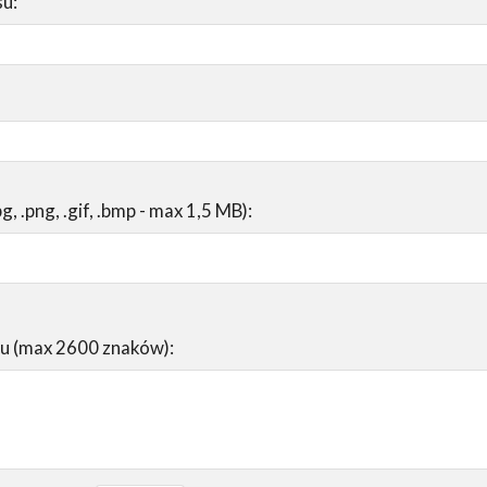
su:
pg, .png, .gif, .bmp - max 1,5 MB):
su (max 2600 znaków):