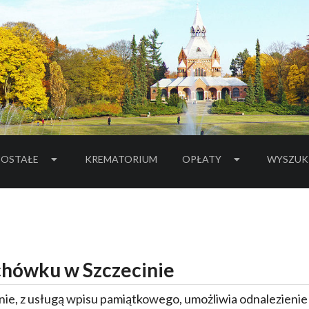
OSTAŁE
KREMATORIUM
OPŁATY
WYSZUK
hówku w Szczecinie
ie, z usługą wpisu pamiątkowego, umożliwia odnalezieni