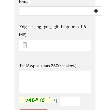
E-mail:
Zdjęcie (.jpg, .png, .gif, .bmp - max 1,5
MB):
Treść wpisu (max 2600 znaków):
Kontrola - wprowadź tekst z obrazka: