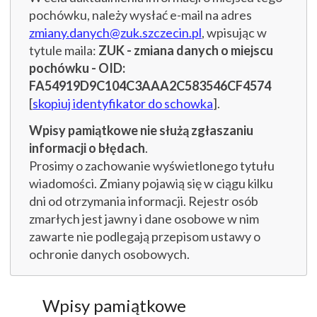
pochówku, należy wysłać e-mail na adres
zmiany.danych@zuk.szczecin.pl
, wpisując w
tytule maila:
ZUK - zmiana danych o miejscu
pochówku - OID:
FA54919D9C104C3AAA2C583546CF4574
[
skopiuj identyfikator do schowka
].
Wpisy pamiątkowe nie służą zgłaszaniu
informacji o błędach
.
Prosimy o zachowanie wyświetlonego tytułu
wiadomości. Zmiany pojawią się w ciągu kilku
dni od otrzymania informacji. Rejestr osób
zmarłych jest jawny i dane osobowe w nim
zawarte nie podlegają przepisom ustawy o
ochronie danych osobowych.
Wpisy pamiątkowe