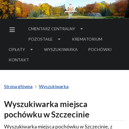
CMENTARZ CENTRALNY
MENU BOCZNE
POZOSTAŁE
KREMATORIUM
OPŁATY
WYSZUKIWARKA
POCHÓWKI
- LINK DO SERWIS
KONTAKT
Strona główna
Wyszukiwarka
Wyszukiwarka miejsca
pochówku w Szczecinie
Wyszukiwarka miejsca pochówku w Szczecinie, z