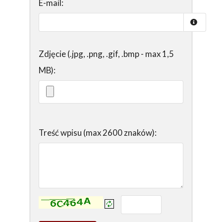
E-mail:
Zdjęcie (.jpg, .png, .gif, .bmp - max 1,5
MB):
Treść wpisu (max 2600 znaków):
Kontrola - wprowadź tekst z obrazka: