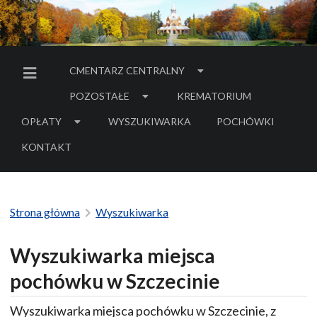
CMENTARZ CENTRALNY
MENU BOCZNE
POZOSTAŁE
KREMATORIUM
OPŁATY
WYSZUKIWARKA
POCHÓWKI
- LINK DO SERWIS
KONTAKT
Strona główna
Wyszukiwarka
Wyszukiwarka miejsca
pochówku w Szczecinie
Wyszukiwarka miejsca pochówku w Szczecinie, z