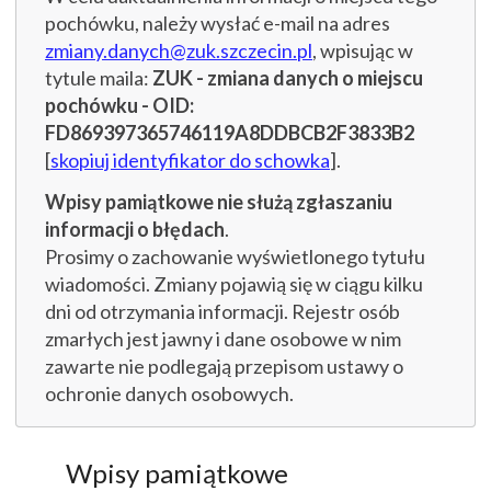
pochówku, należy wysłać e-mail na adres
zmiany.danych@zuk.szczecin.pl
, wpisując w
tytule maila:
ZUK - zmiana danych o miejscu
pochówku - OID:
FD869397365746119A8DDBCB2F3833B2
[
skopiuj identyfikator do schowka
].
Wpisy pamiątkowe nie służą zgłaszaniu
informacji o błędach
.
Prosimy o zachowanie wyświetlonego tytułu
wiadomości. Zmiany pojawią się w ciągu kilku
dni od otrzymania informacji. Rejestr osób
zmarłych jest jawny i dane osobowe w nim
zawarte nie podlegają przepisom ustawy o
ochronie danych osobowych.
Wpisy pamiątkowe