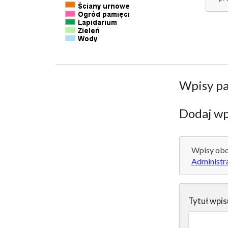
Wpisy p
Dodaj wp
Wpisy obo
Administr
Tytuł wpis