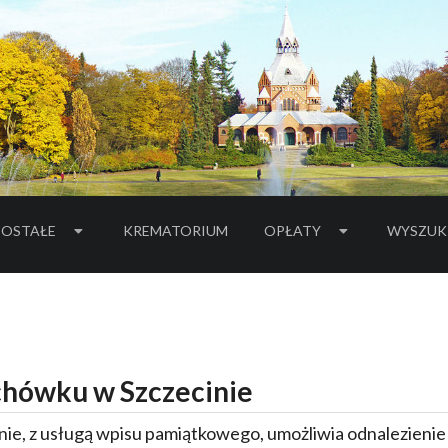
OSTAŁE
KREMATORIUM
OPŁATY
WYSZUK
hówku w Szczecinie
ie, z usługą wpisu pamiątkowego, umożliwia odnalezieni