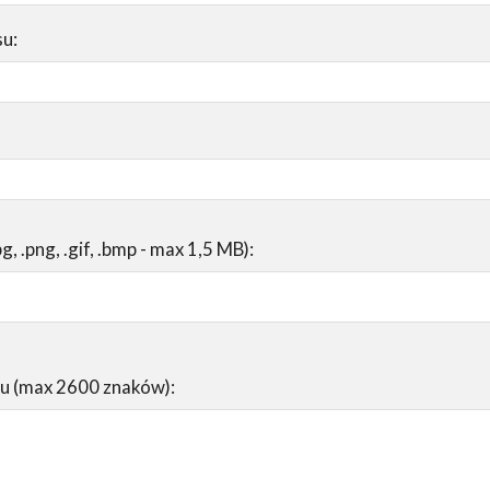
su:
pg, .png, .gif, .bmp - max 1,5 MB):
su (max 2600 znaków):