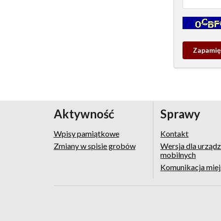
Kontrola - w
Zapamieta
wpis
pamiątko
Aktywność
Sprawy
Wpisy pamiątkowe
Kontakt
Zmiany w spisie grobów
Wersja dla urząd
mobilnych
Komunikacja mie