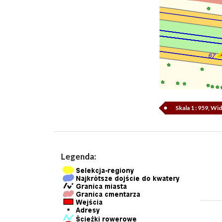
Skala 1 : 959, W
Legenda: