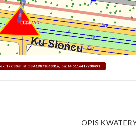
idok: 177.38 m lat: 53.419871868016, lon: 14.5116417208491
OPIS KWATERY