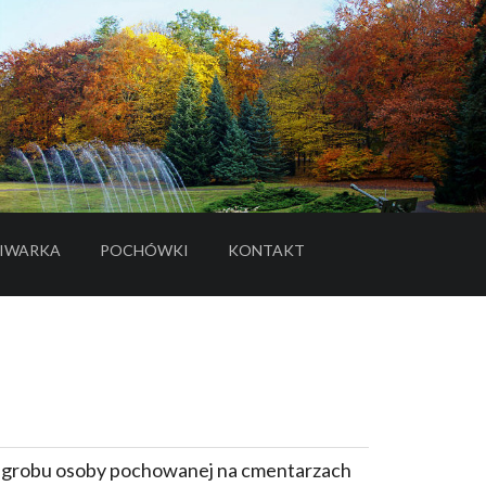
IWARKA
POCHÓWKI
KONTAKT
- LINK DO SERWISU ZEWNĘTRZNEGO
e grobu osoby pochowanej na cmentarzach