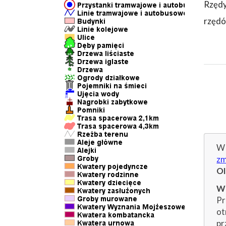
Rzędy
rzędó
W 
zm
O
Wp
Pr
ot
pr