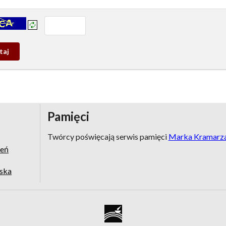
prowadź tekst z obrazka:
j
wy
Pamięci
Twórcy poświęcają serwis pamięci
Marka Kramarz
zeń
jska