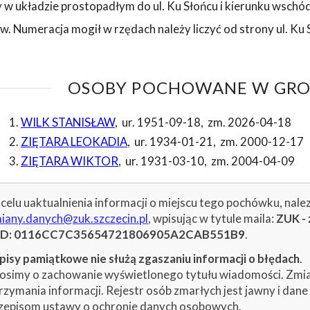
 w układzie prostopadłym do ul. Ku Słońcu i kierunku wschód
w. Numeracja mogił w rzędach należy liczyć od strony ul. Ku 
OSOBY POCHOWANE W GROB
WILK STANISŁAW
,
ur. 1951-09-18
,
zm. 2026-04-18
ZIĘTARA LEOKADIA
,
ur. 1934-01-21
,
zm. 2000-12-17
ZIĘTARA WIKTOR
,
ur. 1931-03-10
,
zm. 2004-04-09
celu uaktualnienia informacji o miejscu tego pochówku, nale
iany.danych@zuk.szczecin.pl
, wpisując w tytule maila:
ZUK - 
ID: 0116CC7C35654721806905A2CAB551B9
.
isy pamiątkowe nie służą zgaszaniu informacji o błędach
.
osimy o zachowanie wyświetlonego tytułu wiadomości. Zmiany
rzymania informacji. Rejestr osób zmarłych jest jawny i dan
zepisom ustawy o ochronie danych osobowych.