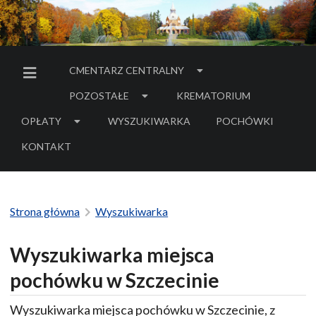
CMENTARZ CENTRALNY
MENU BOCZNE
POZOSTAŁE
KREMATORIUM
OPŁATY
WYSZUKIWARKA
POCHÓWKI
- LINK DO SERWIS
KONTAKT
Strona główna
Wyszukiwarka
Wyszukiwarka miejsca
pochówku w Szczecinie
Wyszukiwarka miejsca pochówku w Szczecinie, z