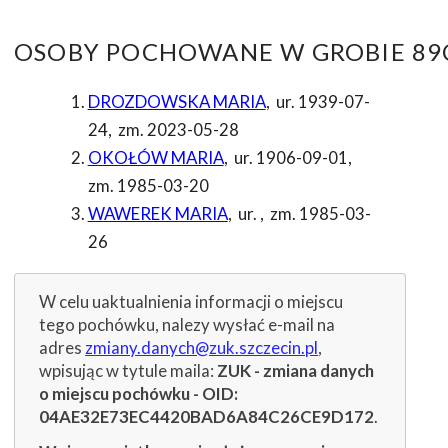
OSOBY POCHOWANE W GROBIE 89C
DROZDOWSKA MARIA
,
ur. 1939-07-
24
,
zm. 2023-05-28
OKOŁÓW MARIA
,
ur. 1906-09-01
,
zm. 1985-03-20
WAWEREK MARIA
,
ur.
,
zm. 1985-03-
26
W celu uaktualnienia informacji o miejscu
tego pochówku, nalezy wysłać e-mail na
adres
zmiany.danych@zuk.szczecin.pl
,
wpisując w tytule maila:
ZUK - zmiana danych
o miejscu pochówku - OID:
04AE32E73EC4420BAD6A84C26CE9D172
.