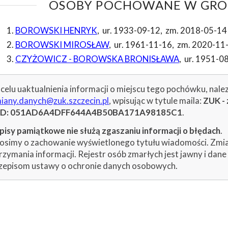
OSOBY POCHOWANE W GROB
BOROWSKI HENRYK
,
ur. 1933-09-12
,
zm. 2018-05-14
BOROWSKI MIROSŁAW
,
ur. 1961-11-16
,
zm. 2020-11
CZYŻOWICZ - BOROWSKA BRONISŁAWA
,
ur. 1951-0
celu uaktualnienia informacji o miejscu tego pochówku, nale
iany.danych@zuk.szczecin.pl
, wpisując w tytule maila:
ZUK - 
ID: 051AD6A4DFF644A4B50BA171A98185C1
.
isy pamiątkowe nie służą zgaszaniu informacji o błędach
.
osimy o zachowanie wyświetlonego tytułu wiadomości. Zmiany
rzymania informacji. Rejestr osób zmarłych jest jawny i dan
zepisom ustawy o ochronie danych osobowych.