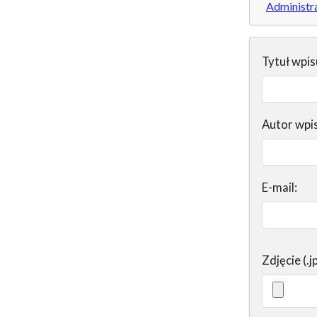
Administr
Tytuł wpis
Autor wpi
E-mail:
Zdjęcie (.j