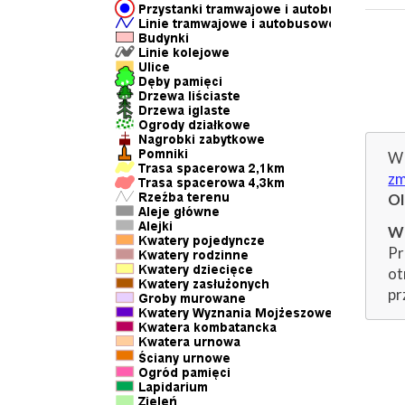
W 
zm
O
Wp
Pr
ot
pr