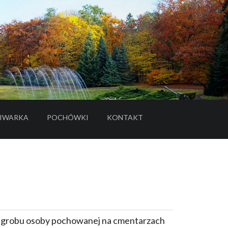
IWARKA
POCHÓWKI
KONTAKT
- LINK DO SERWISU ZEWNĘTRZNEGO
e grobu osoby pochowanej na cmentarzach