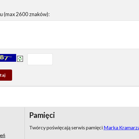
su (max 2600 znaków):
prowadź tekst z obrazka:
j
wy
Pamięci
Twórcy poświęcają serwis pamięci
Marka Kramarz
zeń