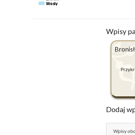
Wpisy p
Bronis
Przykro
Dodaj wp
Wpisy obo