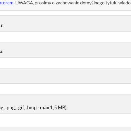
atorem
. UWAGA, prosimy o zachowanie domyślnego tytułu wiado
u:
su:
pg, .png, .gif, .bmp - max 1,5 MB):