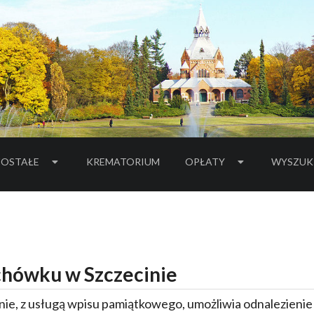
OSTAŁE
KREMATORIUM
OPŁATY
WYSZUK
hówku w Szczecinie
ie, z usługą wpisu pamiątkowego, umożliwia odnalezieni