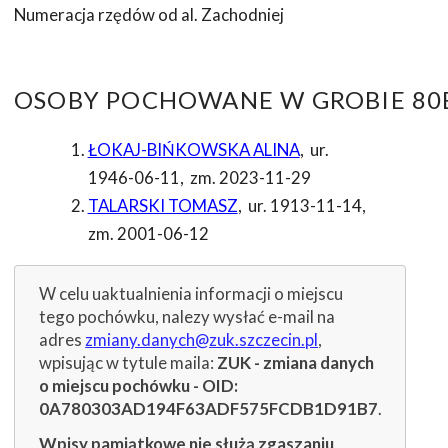
Numeracja rzędów od al. Zachodniej
OSOBY POCHOWANE W GROBIE 80E
ŁOKAJ-BIŃKOWSKA ALINA
,
ur.
1946-06-11
,
zm. 2023-11-29
TALARSKI TOMASZ
,
ur. 1913-11-14
,
zm. 2001-06-12
W celu uaktualnienia informacji o miejscu
tego pochówku, nalezy wysłać e-mail na
adres
zmiany.danych@zuk.szczecin.pl
,
wpisując w tytule maila:
ZUK - zmiana danych
o miejscu pochówku - OID:
0A780303AD194F63ADF575FCDB1D91B7
.
Wpisy pamiątkowe nie służą zgaszaniu