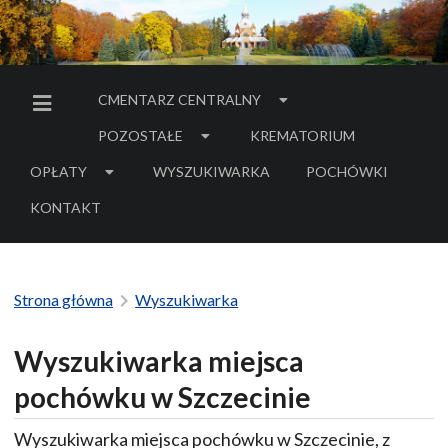
CMENTARZ CENTRALNY
MENU BOCZNE
POZOSTAŁE
KREMATORIUM
OPŁATY
WYSZUKIWARKA
POCHÓWKI
- LINK DO SERWIS
KONTAKT
Strona główna
Wyszukiwarka
Wyszukiwarka miejsca
pochówku w Szczecinie
Wyszukiwarka miejsca pochówku w Szczecinie, z