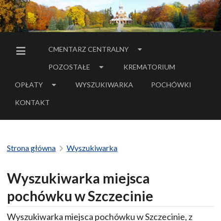
CMENTARZ CENTRALNY
MENU BOCZNE
POZOSTAŁE
KREMATORIUM
OPŁATY
WYSZUKIWARKA
POCHÓWKI
- LINK DO SERWIS
KONTAKT
Strona główna
Wyszukiwarka
Wyszukiwarka miejsca
pochówku w Szczecinie
Wyszukiwarka miejsca pochówku w Szczecinie, z