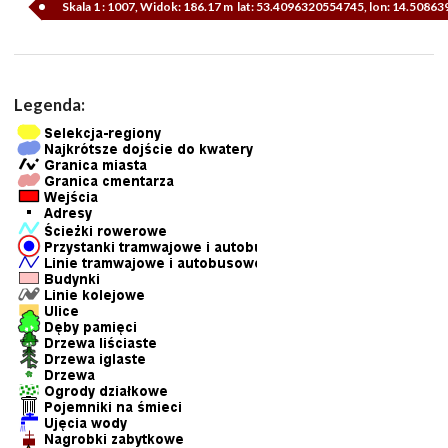
Skala 1 : 1007, Widok: 186.17 m lat: 53.4096320554745, lon: 14.5086
Legenda: