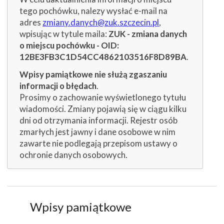
tego pochówku, nalezy wysłać e-mail na
adres
zmiany.danych@zuk.szczecin.pl
,
wpisując w tytule maila:
ZUK - zmiana danych
o miejscu pochówku - OID:
12BE3FB3C1D54CC4862103516F8D89BA
.
Wpisy pamiątkowe nie służą zgaszaniu
informacji o błędach
.
Prosimy o zachowanie wyświetlonego tytułu
wiadomości. Zmiany pojawią się w ciągu kilku
dni od otrzymania informacji. Rejestr osób
zmarłych jest jawny i dane osobowe w nim
zawarte nie podlegają przepisom ustawy o
ochronie danych osobowych.
Wpisy pamiątkowe