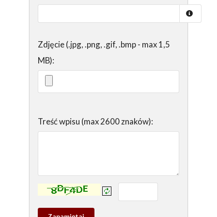
Zdjęcie (.jpg, .png, .gif, .bmp - max 1,5
MB):
Treść wpisu (max 2600 znaków):
Kontrola - wprowadź tekst z obrazka:
Zapamietaj