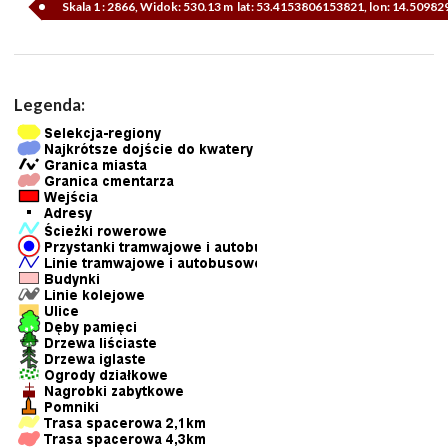
Skala 1 : 2866, Widok: 530.13 m lat: 53.4153806153821, lon: 14.5098
Legenda: