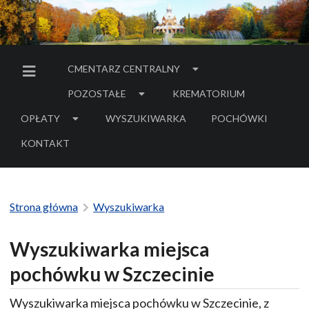
CMENTARZ CENTRALNY
MENU BOCZNE
POZOSTAŁE
KREMATORIUM
OPŁATY
WYSZUKIWARKA
POCHÓWKI
- LINK DO SERWIS
KONTAKT
Strona główna
Wyszukiwarka
Wyszukiwarka miejsca
pochówku w Szczecinie
Wyszukiwarka miejsca pochówku w Szczecinie, z