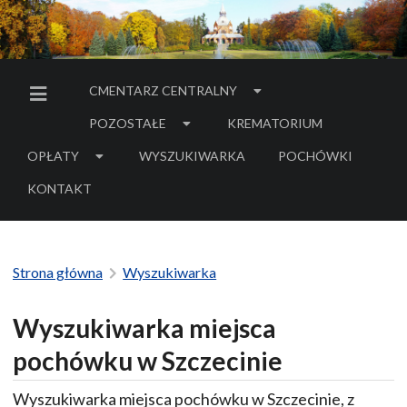
CMENTARZ CENTRALNY
MENU BOCZNE
POZOSTAŁE
KREMATORIUM
OPŁATY
WYSZUKIWARKA
POCHÓWKI
- LINK DO SERWIS
KONTAKT
Strona główna
Wyszukiwarka
Wyszukiwarka miejsca
pochówku w Szczecinie
Wyszukiwarka miejsca pochówku w Szczecinie, z