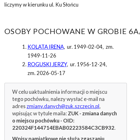
liczymy w kierunku ul. Ku Słońcu
OSOBY POCHOWANE W GROBIE 6A/
KOLATA IRENA
,
ur. 1949-02-04
,
zm.
1949-11-26
ROGUSKI JERZY
,
ur. 1956-12-24
,
zm. 2026-05-17
W celu uaktualnienia informacji o miejscu
tego pochówku, nalezy wysłać e-mail na
adres
zmiany.danych@zuk.szczecin.pl
,
wpisując w tytule maila:
ZUK - zmiana danych
o miejscu pochówku - OID:
220324F144714EBAB02223584C3CB932
.
Wpisy pamiątkowe nie służą zgaszaniu