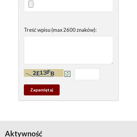
Treść wpisu (max 2600 znaków):
Kontrola - wprowadź tekst z obrazka:
Zapamietaj
wpis
pamiątkowy
Aktywność