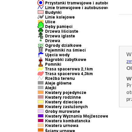
W 
zm
O
Wp
Pr
ot
pr