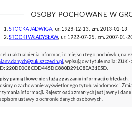
OSOBY POCHOWANE W GROB
STOCKA JADWIGA
,
ur. 1928-12-13
,
zm. 2013-01-13
STOCKI WŁADYSŁAW
,
ur. 1922-07-25
,
zm. 2007-01-2
celu uaktualnienia informacji o miejscu tego pochówku, nale
iany.danych@zuk.szczecin.pl
, wpisując w tytule maila:
ZUK - 
ID: 220DE0C8CDD445DC880B291C8EA31E5D
.
isy pamiątkowe nie służą zgaszaniu informacji o błędach
.
osimy o zachowanie wyświetlonego tytułu wiadomości. Zmiany
rzymania informacji. Rejestr osób zmarłych jest jawny i dan
zepisom ustawy o ochronie danych osobowych.