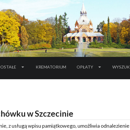
OSTAŁE
KREMATORIUM
OPŁATY
WYSZUK
hówku w Szczecinie
ie, z usługą wpisu pamiątkowego, umożliwia odnalezieni