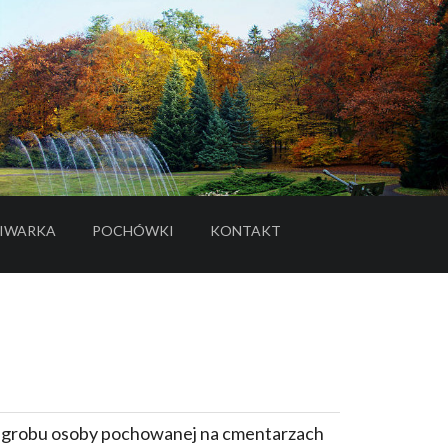
IWARKA
POCHÓWKI
KONTAKT
- LINK DO SERWISU ZEWNĘTRZNEGO
e grobu osoby pochowanej na cmentarzach