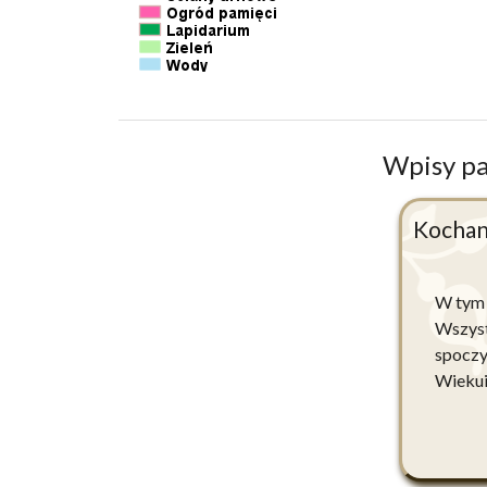
Wpisy p
Kochan
W tym 2
Wszyst
spoczy
Wiekui