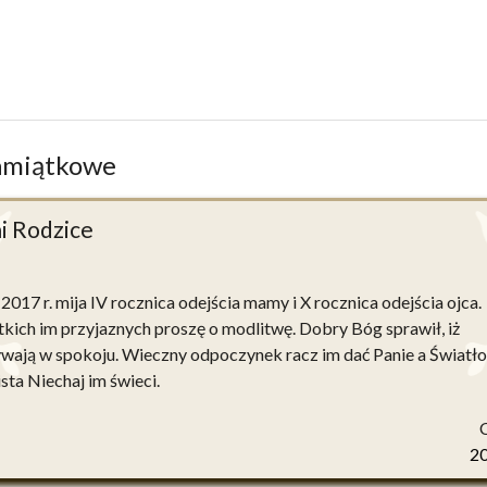
amiątkowe
i Rodzice
017 r. mija IV rocznica odejścia mamy i X rocznica odejścia ojca.
kich im przyjaznych proszę o modlitwę. Dobry Bóg sprawił, iż
wają w spokoju. Wieczny odpoczynek racz im dać Panie a Światło
sta Niechaj im świeci.
2