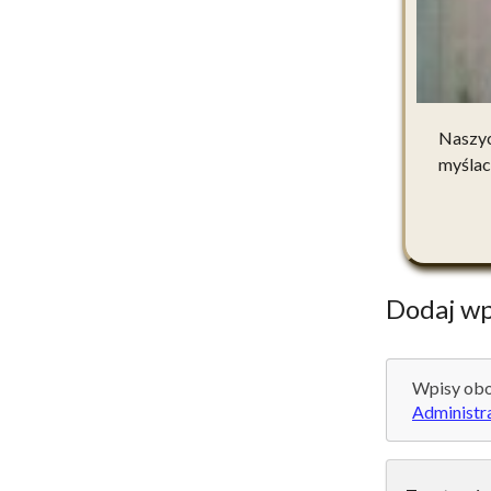
Naszyc
myślac
Dodaj wp
Wpisy obo
Administr