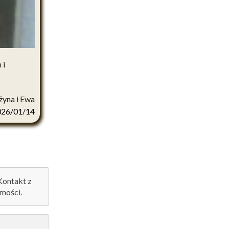
 i
żyna i Ewa
026/01/14
 Kontakt z
mości.