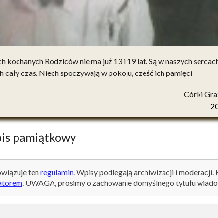
h kochanych Rodziców nie ma już 13 i 19 lat. Są w naszych sercach
h cały czas. Niech spoczywają w pokoju, cześć ich pamięci
Córki Gra
2
is pamiątkowy
wiązuje ten
regulamin
. Wpisy podlegają archiwizacji i moderacji.
atorem
. UWAGA, prosimy o zachowanie domyślnego tytułu wiado