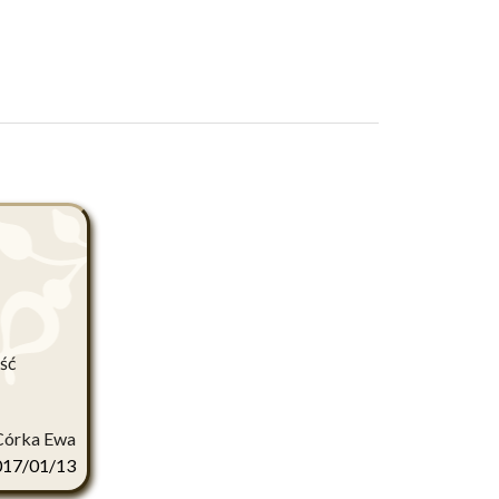
ść
Córka Ewa
017/01/13