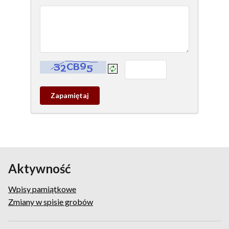
Kontrola - wprowadź tekst z obrazka:
Zapamietaj
wpis
pamiątkowy
Aktywność
Wpisy pamiątkowe
Zmiany w spisie grobów