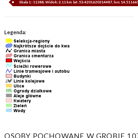
Skala 1 : 11388, Widok: 2.11 km lat: 53.4201620314487, lon: 14.5116
Legenda:
OSOBY POCHOWANE W GROBIE 107