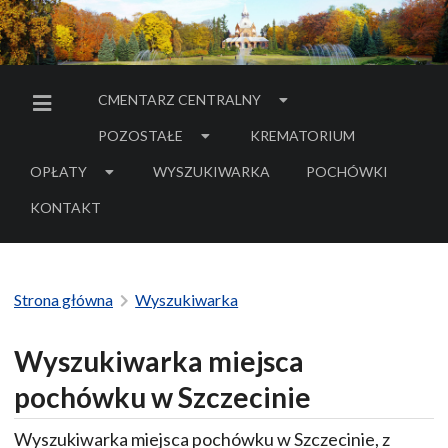
CMENTARZ CENTRALNY
MENU BOCZNE
POZOSTAŁE
KREMATORIUM
OPŁATY
WYSZUKIWARKA
POCHÓWKI
- LINK DO SERWIS
KONTAKT
Strona główna
Wyszukiwarka
Wyszukiwarka miejsca
pochówku w Szczecinie
Wyszukiwarka miejsca pochówku w Szczecinie, z