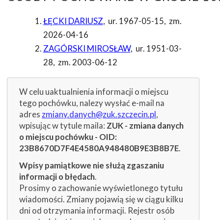
ŁĘCKI DARIUSZ
,
ur. 1967-05-15
,
zm.
2026-04-16
ZAGÓRSKI MIROSŁAW
,
ur. 1951-03-
28
,
zm. 2003-06-12
W celu uaktualnienia informacji o miejscu
tego pochówku, nalezy wysłać e-mail na
adres
zmiany.danych@zuk.szczecin.pl
,
wpisując w tytule maila:
ZUK - zmiana danych
o miejscu pochówku - OID:
23B8670D7F4E4580A948480B9E3B8B7E
.
Wpisy pamiątkowe nie służą zgaszaniu
informacji o błędach
.
Prosimy o zachowanie wyświetlonego tytułu
wiadomości. Zmiany pojawią się w ciągu kilku
dni od otrzymania informacji. Rejestr osób