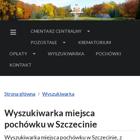
CMENTARZ CENTRALNY
MENU BOCZNE
POZOSTAŁE
KREMATORIUM
OPŁATY
WYSZUKIWARKA
POCHÓWKI
- LINK DO SERWIS
KONTAKT
Strona główna
Wyszukiwarka
Wyszukiwarka miejsca
pochówku w Szczecinie
Wyszukiwarka miejsca pochówku w Szczecinie, z