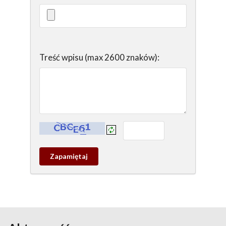
Treść wpisu (max 2600 znaków):
Kontrola - wprowadź tekst z obrazka:
Zapamietaj
wpis
pamiątkowy