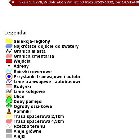
Skala 1 : 3278, Widok: 606.29 m lat: 53.4162325296832, lon: 14.5124
Legenda: