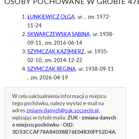
OSOBY POCHOWANE W GROBIE 47B
ŁUNKIEWICZ OLGA
,
ur.
,
zm. 1972-
11-24
SKWARCZEWSKA SABINA
,
ur. 1938-
09-11
,
zm. 2016-06-14
SZYMCZAK KAZIMIERZ
,
ur. 1935-
02-10
,
zm. 2014-12-22
SZYMCZAK REGINA
,
ur. 1938-09-11
,
zm. 2026-04-19
W celu uaktualnienia informacji o miejscu
tego pochówku, nalezy wysłać e-mail na
adres
zmiany.danych@zuk.szczecin.pl
,
wpisując w tytule maila:
ZUK - zmiana danych
o miejscu pochówku - OID:
3D53CCAF78A84038B76E04830FF52D4A
.