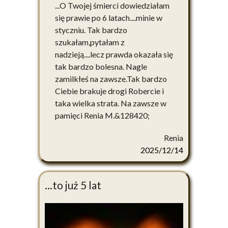
...O Twojej śmierci dowiedziałam
się prawie po 6 latach....minie w
styczniu. Tak bardzo
szukałam,pytałam z
nadzieją....lecz prawda okazała się
tak bardzo bolesna. Nagle
zamilkłeś na zawsze.Tak bardzo
Ciebie brakuje drogi Robercie i
taka wielka strata. Na zawsze w
pamięci Renia M.&128420;
Renia
2025/12/14
...to już 5 lat