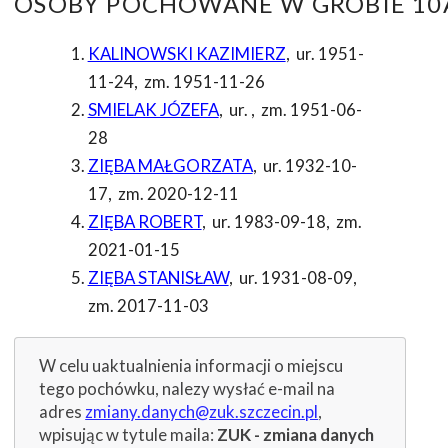
OSOBY POCHOWANE W GROBIE 10A
KALINOWSKI KAZIMIERZ
,
ur. 1951-
11-24
,
zm. 1951-11-26
SMIELAK JÓZEFA
,
ur.
,
zm. 1951-06-
28
ZIĘBA MAŁGORZATA
,
ur. 1932-10-
17
,
zm. 2020-12-11
ZIĘBA ROBERT
,
ur. 1983-09-18
,
zm.
2021-01-15
ZIĘBA STANISŁAW
,
ur. 1931-08-09
,
zm. 2017-11-03
W celu uaktualnienia informacji o miejscu
tego pochówku, nalezy wysłać e-mail na
adres
zmiany.danych@zuk.szczecin.pl
,
wpisując w tytule maila:
ZUK - zmiana danych