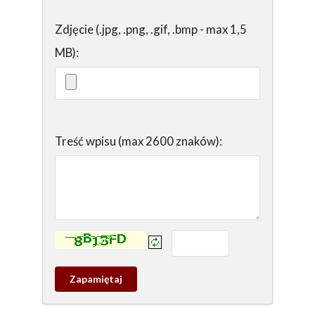
Zdjęcie (.jpg, .png, .gif, .bmp - max 1,5
MB):
Treść wpisu (max 2600 znaków):
Kontrola - wprowadź tekst z obrazka:
Zapamietaj
wpis