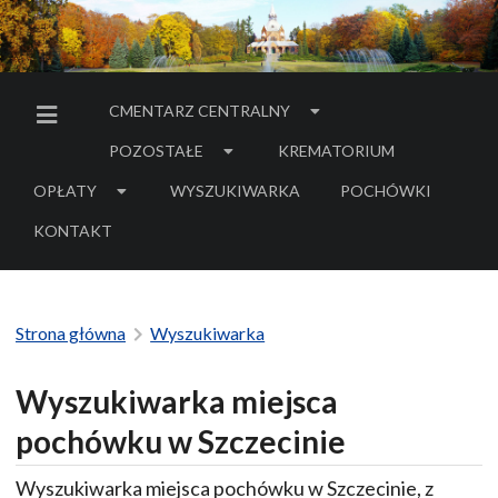
CMENTARZ CENTRALNY
MENU BOCZNE
POZOSTAŁE
KREMATORIUM
OPŁATY
WYSZUKIWARKA
POCHÓWKI
- LINK DO SERWIS
KONTAKT
Strona główna
Wyszukiwarka
Wyszukiwarka miejsca
pochówku w Szczecinie
Wyszukiwarka miejsca pochówku w Szczecinie, z