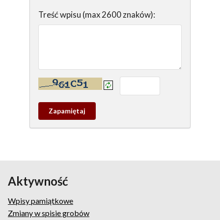
Treść wpisu (max 2600 znaków):
Kontrola - wprowadź tekst z obrazka:
Zapamietaj
wpis
pamiątkowy
Aktywność
Wpisy pamiątkowe
Zmiany w spisie grobów