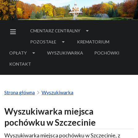
CMENTARZ CENTRALNY
MENU BOCZNE
POZOSTAŁE
KREMATORIUM
OPŁATY
WYSZUKIWARKA
POCHÓWKI
- LINK DO SERWIS
KONTAKT
Strona główna
Wyszukiwarka
Wyszukiwarka miejsca
pochówku w Szczecinie
Wyszukiwarka miejsca pochówku w Szczecinie, z