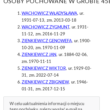
OSOBY POCHOWANE W GROBIE 45B
WACHOWICZ WŁADYSŁAWA
,
ur.
1931-07-13
,
zm. 2013-03-18
WACHOWICZ ZYGMUNT
,
ur. 1931-
11-12
,
zm. 2016-11-29
ZIENKIEWICZ GENOWEFA
,
ur. 1900-
10-20
,
zm. 1970-11-09
ZIENKIEWICZ JAN
,
ur. 1884-02-06
,
zm. 1970-11-11
ZIENKIEWICZ WIKTOR
,
ur. 1929-03-
31
,
zm. 2022-07-14
ZIENKIEWICZ ZBIGNIEW
,
ur. 1946-
01-31
,
zm. 2017-12-15
W celu uaktualnienia informacji o miejscu
tego pochówku, nalezy wysłać e-mail na