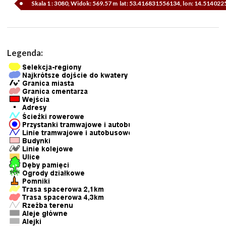
Skala 1 : 3080, Widok: 569.57 m lat: 53.416831556134, lon: 14.51402
Legenda: