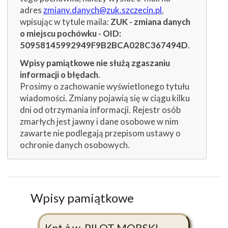
adres
zmiany.danych@zuk.szczecin.pl
,
wpisując w tytule maila:
ZUK - zmiana danych
o miejscu pochówku - OID:
50958145992949F9B2BCA028C367494D
.
Wpisy pamiątkowe nie służą zgaszaniu
informacji o błędach
.
Prosimy o zachowanie wyświetlonego tytułu
wiadomości. Zmiany pojawią się w ciągu kilku
dni od otrzymania informacji. Rejestr osób
zmarłych jest jawny i dane osobowe w nim
zawarte nie podlegają przepisom ustawy o
ochronie danych osobowych.
Wpisy pamiątkowe
Kpt.ż.w. PILOT MORSKI