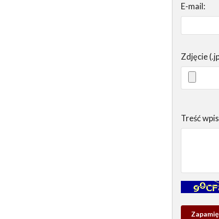
E-mail:
Zdjęcie (.j
Treść wpi
Kontrola - w
Zapamieta