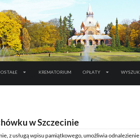
OSTAŁE
KREMATORIUM
OPŁATY
WYSZUK
hówku w Szczecinie
ie, z usługą wpisu pamiątkowego, umożliwia odnalezieni