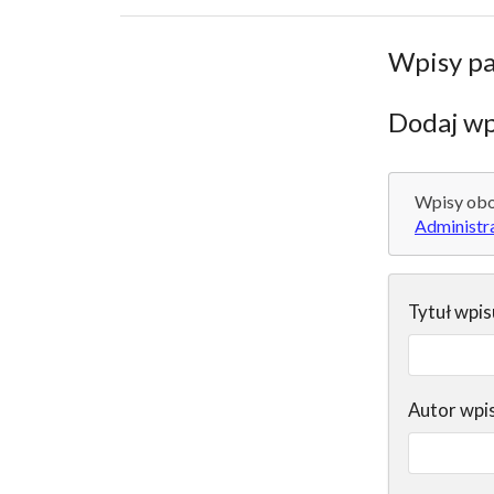
Wpisy p
Dodaj wp
Wpisy obo
Administr
Tytuł wpis
Autor wpi