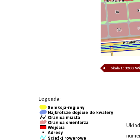
Skala 1 : 3200, 
Legenda:
Układ
numer