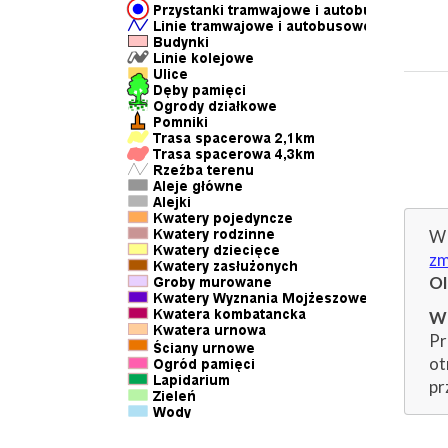
W 
zm
O
Wp
Pr
ot
pr