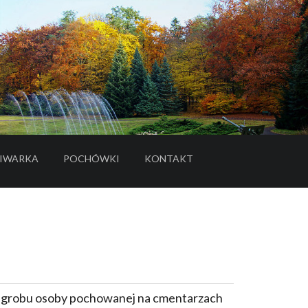
IWARKA
POCHÓWKI
KONTAKT
- LINK DO SERWISU ZEWNĘTRZNEGO
e grobu osoby pochowanej na cmentarzach