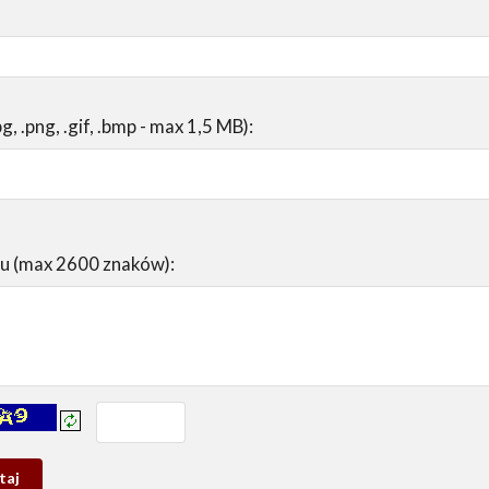
pg, .png, .gif, .bmp - max 1,5 MB):
su (max 2600 znaków):
prowadź tekst z obrazka:
j