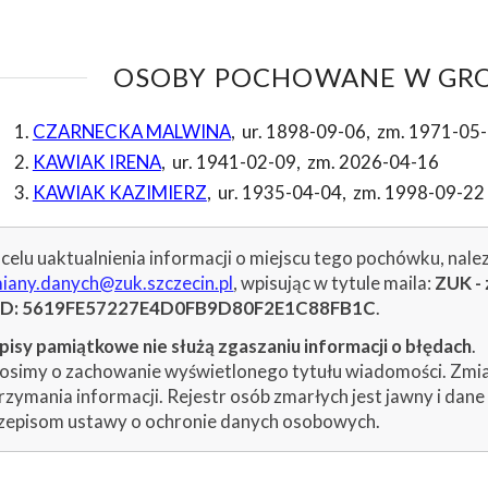
OSOBY POCHOWANE W GROB
CZARNECKA MALWINA
,
ur. 1898-09-06
,
zm. 1971-05
KAWIAK IRENA
,
ur. 1941-02-09
,
zm. 2026-04-16
KAWIAK KAZIMIERZ
,
ur. 1935-04-04
,
zm. 1998-09-22
celu uaktualnienia informacji o miejscu tego pochówku, nale
iany.danych@zuk.szczecin.pl
, wpisując w tytule maila:
ZUK - 
ID: 5619FE57227E4D0FB9D80F2E1C88FB1C
.
isy pamiątkowe nie służą zgaszaniu informacji o błędach
.
osimy o zachowanie wyświetlonego tytułu wiadomości. Zmiany
rzymania informacji. Rejestr osób zmarłych jest jawny i dan
zepisom ustawy o ochronie danych osobowych.