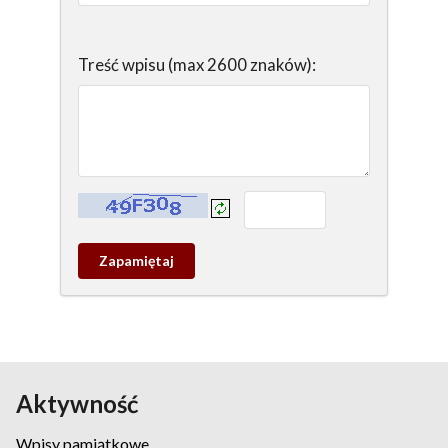
Treść wpisu (max 2600 znaków):
Kontrola - wprowadź tekst z obrazka:
Zapamietaj
wpis
pamiątkowy
Aktywność
Wpisy pamiątkowe