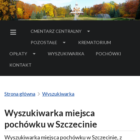
CMENTARZ CENTRALNY
MENU BOCZNE
POZOSTAŁE
KREMATORIUM
OPŁATY
WYSZUKIWARKA
POCHÓWKI
- LINK DO SERWIS
KONTAKT
Strona główna
Wyszukiwarka
Wyszukiwarka miejsca
pochówku w Szczecinie
Wyszukiwarka miejsca pochówku w Szczecinie, z