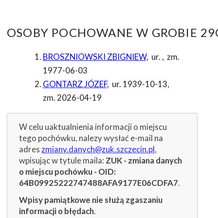
OSOBY POCHOWANE W GROBIE 29C
BROSZNIOWSKI ZBIGNIEW
,
ur.
,
zm.
1977-06-03
GONTARZ JÓZEF
,
ur. 1939-10-13
,
zm. 2026-04-19
W celu uaktualnienia informacji o miejscu
tego pochówku, nalezy wysłać e-mail na
adres
zmiany.danych@zuk.szczecin.pl
,
wpisując w tytule maila:
ZUK - zmiana danych
o miejscu pochówku - OID:
64B09925222747488AFA9177E06CDFA7
.
Wpisy pamiątkowe nie służą zgaszaniu
informacji o błędach
.