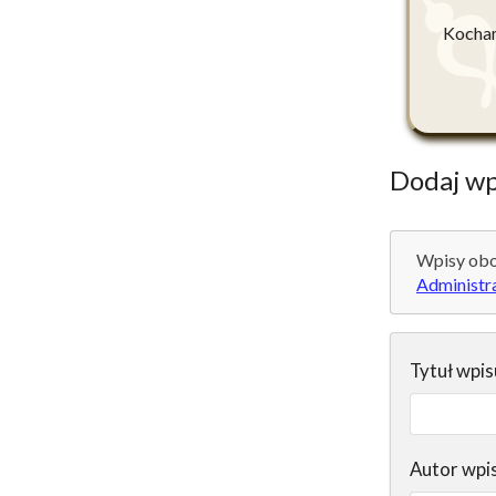
Kocham
Dodaj wp
Wpisy obo
Administr
Tytuł wpis
Autor wpi