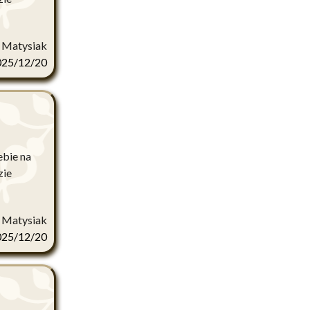
r Matysiak
025/12/20
ebie na
zie
r Matysiak
025/12/20