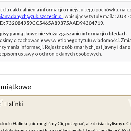
celu uaktualnienia informacji o miejscu tego pochówku, nale
iany.danych@zuk.szczecin.pl
, wpisując w tytule maila:
ZUK - 
ID: 732084959CC5465A89375AAD94304719
.
isy pamiątkowe nie służą zgaszaniu informacji o błędach
.
osimy o zachowanie wyświetlonego tytułu wiadomości. Zmiany
rzymania informacji. Rejestr osób zmarłych jest jawny i dan
zepisom ustawy o ochronie danych osobowych.
amiątkowe
ci Halinki
iociu Halinko, nie mogliśmy Cię pożegnać, ale dzisiaj byliśmy u C
, dziękujemy za wszystkie wspólne chwile i Twoją życzliwość. Będ