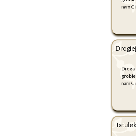
nam Ci
Drogiej
Droga c
grobie
nam Ci
Tatule