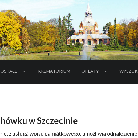
OSTAŁE
KREMATORIUM
OPŁATY
WYSZUK
hówku w Szczecinie
ie, z usługą wpisu pamiątkowego, umożliwia odnalezieni