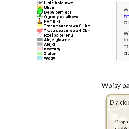
W 
zm
O
Wp
Pr
ot
pr
Wpisy p
Dla cio
Droga c
grobie