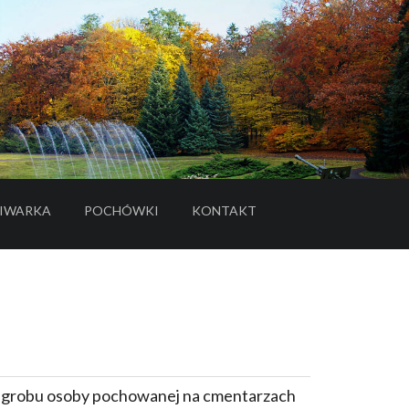
IWARKA
POCHÓWKI
KONTAKT
- LINK DO SERWISU ZEWNĘTRZNEGO
e grobu osoby pochowanej na cmentarzach