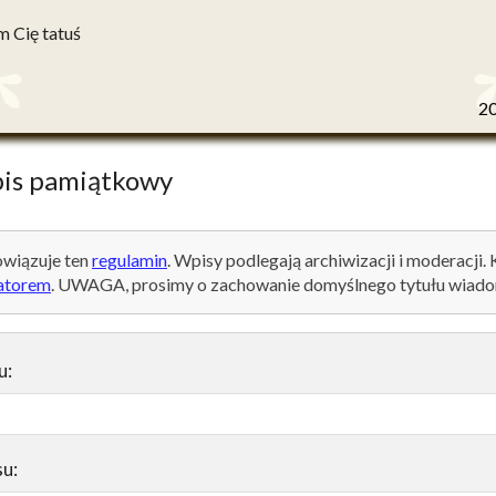
 Cię tatuś
2
is pamiątkowy
wiązuje ten
regulamin
. Wpisy podlegają archiwizacji i moderacji.
atorem
. UWAGA, prosimy o zachowanie domyślnego tytułu wiado
u:
su: