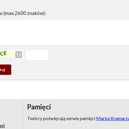
su (max 2600 znaków):
prowadź tekst z obrazka:
j
wy
Pamięci
Twórcy poświęcają serwis pamięci
Marka Kramarz
zeń