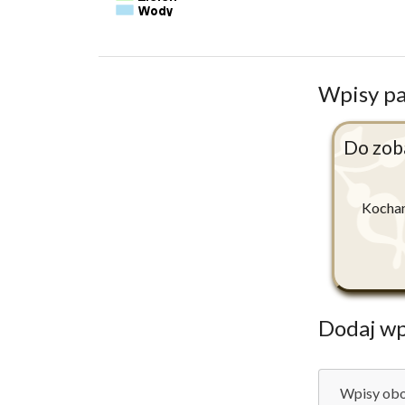
Wpisy p
Do zob
Kochan
Dodaj wp
Wpisy obo