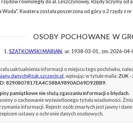
 rzędów równoległy do al. Leszczynowej. Rzędy liczymy od 
a Woda”. Kwatera została poszerzona od góry o 2 rzędy z nr 
OSOBY POCHOWANE W GRO
SZATKOWSKI MARIAN
,
ur. 1938-03-01
,
zm. 2026-04-
celu uaktualnienia informacji o miejscu tego pochówku, nale
iany.danych@zuk.szczecin.pl
, wpisując w tytule maila:
ZUK - 
ID: 8290807817EA4C588A9890AD69D92BB9
.
isy pamiątkowe nie służą zgaszaniu informacji o błędach
.
osimy o zachowanie wyświetlonego tytułu wiadomości. Zmiany
rzymania informacji. Rejestr osób zmarłych jest jawny i dan
zepisom ustawy o ochronie danych osobowych.