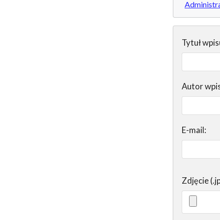
Administr
Tytuł wpis
Autor wpi
E-mail:
Zdjęcie (.j