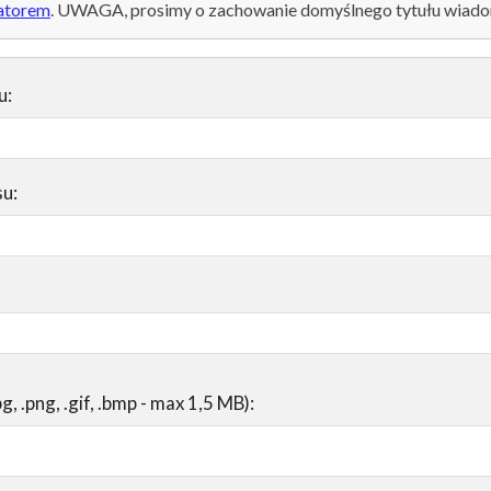
atorem
. UWAGA, prosimy o zachowanie domyślnego tytułu wiado
u:
su:
pg, .png, .gif, .bmp - max 1,5 MB):