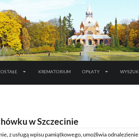
OSTAŁE
KREMATORIUM
OPŁATY
WYSZUK
hówku w Szczecinie
ie, z usługą wpisu pamiątkowego, umożliwia odnalezieni