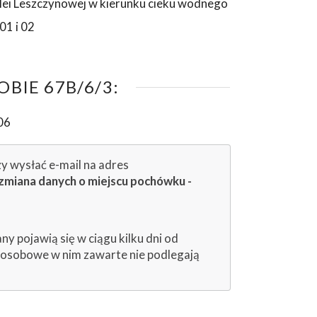
alei Leszczynowej w kierunku cieku wodnego
01 i 02
BIE 67B/6/3:
06
zy wysłać e-mail na adres
zmiana danych o miejscu pochówku -
 pojawią się w ciągu kilku dni od
e osobowe w nim zawarte nie podlegają