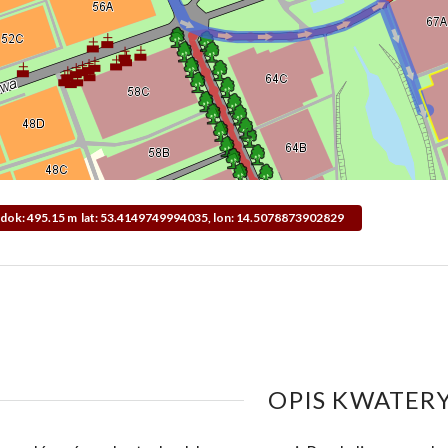
Widok: 495.15 m lat: 53.4149749994035, lon: 14.5078873902829
OPIS KWATERY