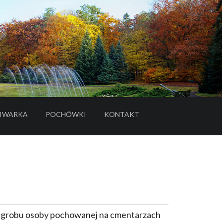
IWARKA
POCHÓWKI
KONTAKT
- LINK DO SERWISU ZEWNĘTRZNEGO
e grobu osoby pochowanej na cmentarzach