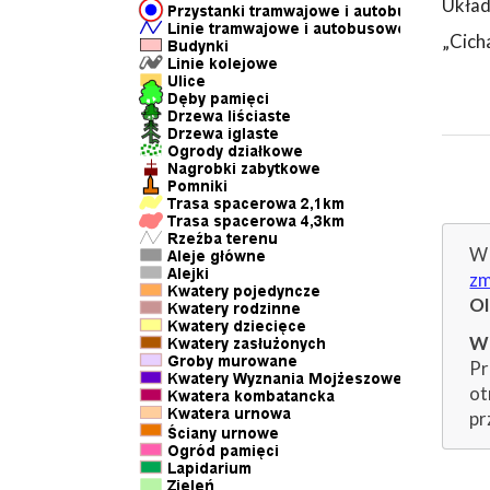
Układ
„Cich
W 
zm
O
Wp
Pr
ot
pr