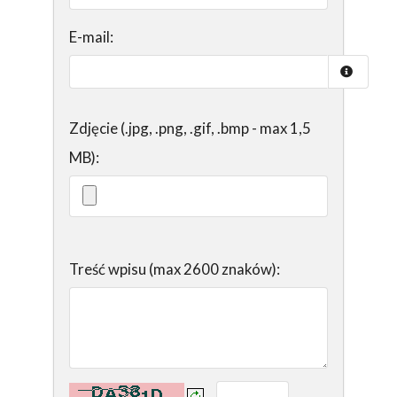
E-mail:
Zdjęcie (.jpg, .png, .gif, .bmp - max 1,5
MB):
Treść wpisu (max 2600 znaków):
Kontrola - wprowadź tekst z obrazka: