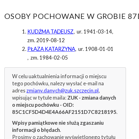
OSOBY POCHOWANE W GROBIE 87D
KUDŹMA TADEUSZ
,
ur. 1941-03-14
,
zm. 2019-08-12
PŁAZA KATARZYNA
,
ur. 1908-01-01
,
zm. 1984-02-05
W celu uaktualnienia informacji o miejscu
tego pochówku, nalezy wysłać e-mail na
adres
zmiany.danych@zuk.szczecin.pl
,
wpisując w tytule maila:
ZUK - zmiana danych
o miejscu pochówku - OID:
85C1CF5D4D4E4A66AF2151D7C8218195
.
Wpisy pamiątkowe nie służą zgaszaniu
informacji o błędach
.
Prosimy o zachowanie wyświetlonego tytułu