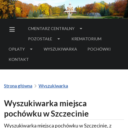
CMENTARZ CENTRALNY
MENU BOCZNE
POZOSTAŁE
KREMATORIUM
OPŁATY
WYSZUKIWARKA
POCHÓWKI
- LINK DO SERWIS
KONTAKT
Strona główna
Wyszukiwarka
Wyszukiwarka miejsca
pochówku w Szczecinie
Wyszukiwarka miejsca pochówku w Szczecinie, z