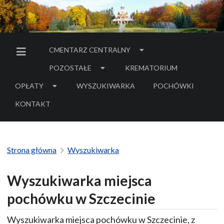
CMENTARZ CENTRALNY
MENU BOCZNE
POZOSTAŁE
KREMATORIUM
OPŁATY
WYSZUKIWARKA
POCHÓWKI
- LINK DO SERWIS
KONTAKT
Strona główna
Wyszukiwarka
Wyszukiwarka miejsca
pochówku w Szczecinie
Wyszukiwarka miejsca pochówku w Szczecinie, z