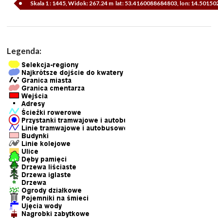
Skala 1 : 1445, Widok: 267.24 m lat: 53.4160088684803, lon: 14.5015
Legenda: