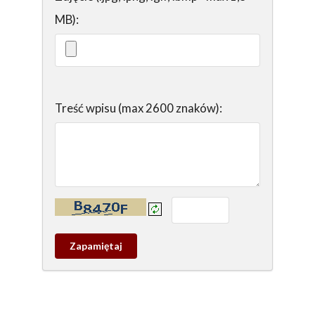
MB):
Treść wpisu (max 2600 znaków):
Kontrola - wprowadź tekst z obrazka:
Zapamietaj
wpis
pamiątkowy