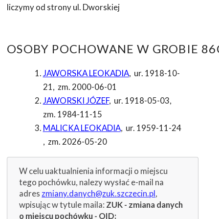
liczymy od strony ul. Dworskiej
OSOBY POCHOWANE W GROBIE 86C
JAWORSKA LEOKADIA
,
ur. 1918-10-
21
,
zm. 2000-06-01
JAWORSKI JÓZEF
,
ur. 1918-05-03
,
zm. 1984-11-15
MALICKA LEOKADIA
,
ur. 1959-11-24
,
zm. 2026-05-20
W celu uaktualnienia informacji o miejscu
tego pochówku, nalezy wysłać e-mail na
adres
zmiany.danych@zuk.szczecin.pl
,
wpisując w tytule maila:
ZUK - zmiana danych
o miejscu pochówku - OID: