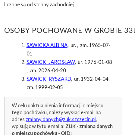
liczone są od strony zachodniej
OSOBY POCHOWANE W GROBIE 33D
SAWICKA ALBINA
,
ur.
,
zm. 1965-07-
01
SAWICKI JAROSŁAW
,
ur. 1976-01-08
,
zm. 2026-04-20
SAWICKI RYSZARD
,
ur. 1932-04-04
,
zm. 1999-02-05
W celu uaktualnienia informacji o miejscu
tego pochówku, nalezy wysłać e-mail na
adres
zmiany.danych@zuk.szczecin.pl
,
wpisując w tytule maila:
ZUK - zmiana danych
o miejscu pochówku - OID: