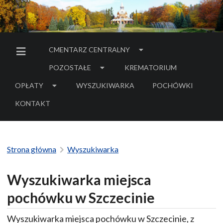
CMENTARZ CENTRALNY
MENU BOCZNE
POZOSTAŁE
KREMATORIUM
OPŁATY
WYSZUKIWARKA
POCHÓWKI
- LINK DO SERWIS
KONTAKT
Strona główna
Wyszukiwarka
Wyszukiwarka miejsca
pochówku w Szczecinie
Wyszukiwarka miejsca pochówku w Szczecinie, z