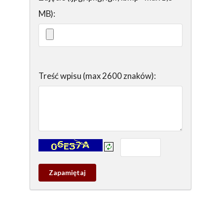
MB):
Treść wpisu (max 2600 znaków):
Kontrola - wprowadź tekst z obrazka:
Zapamietaj
wpis
pamiątkowy