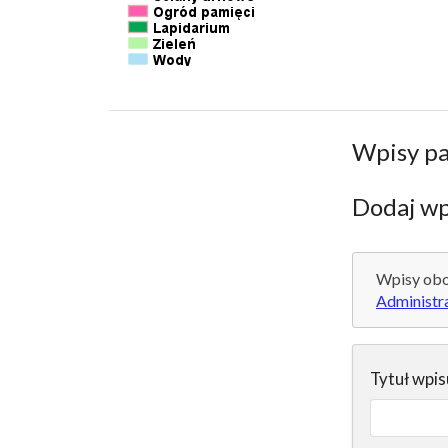
Wpisy p
Dodaj wp
Wpisy obo
Administr
Tytuł wpis