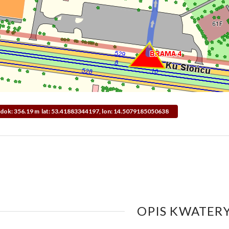
Widok: 356.19 m lat: 53.41883344197, lon: 14.5079185050638
OPIS KWATERY