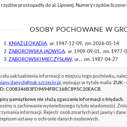
 rzędów prostopadły do al. Lipowej. Numery rzędów liczone o
OSOBY POCHOWANE W GROB
KNIAŹ LEOKADIA
,
ur. 1947-12-09
,
zm. 2026-05-14
ZABOROWSKA JADWIGA
,
ur. 1909-09-01
,
zm. 1977-
ZABOROWSKI MIECZYSŁAW
,
ur.
,
zm. 1987-04-27
celu uaktualnienia informacji o miejscu tego pochówku, nale
iany.danych@zuk.szczecin.pl
, wpisując w tytule maila:
ZUK - 
ID: C008346B3FD9494FBC168C895C20EACB
.
isy pamiątkowe nie służą zgaszaniu informacji o błędach
.
osimy o zachowanie wyświetlonego tytułu wiadomości. Zmiany
rzymania informacji. Rejestr osób zmarłych jest jawny i dan
zepisom ustawy o ochronie danych osobowych.