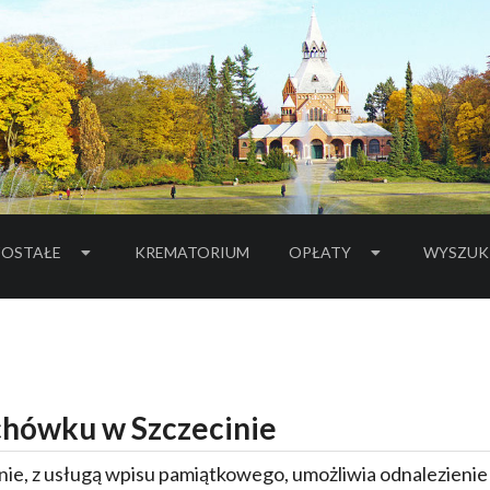
OSTAŁE
KREMATORIUM
OPŁATY
WYSZUK
hówku w Szczecinie
ie, z usługą wpisu pamiątkowego, umożliwia odnalezieni