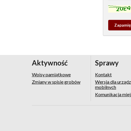
Kontrola - w
Zapamieta
wpis
pamiątko
Aktywność
Sprawy
Wpisy pamiątkowe
Kontakt
Zmiany w spisie grobów
Wersja dla urząd
mobilnych
Komunikacja mie