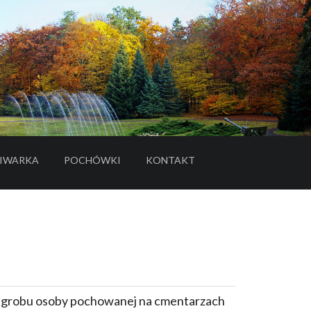
IWARKA
POCHÓWKI
KONTAKT
- LINK DO SERWISU ZEWNĘTRZNEGO
e grobu osoby pochowanej na cmentarzach