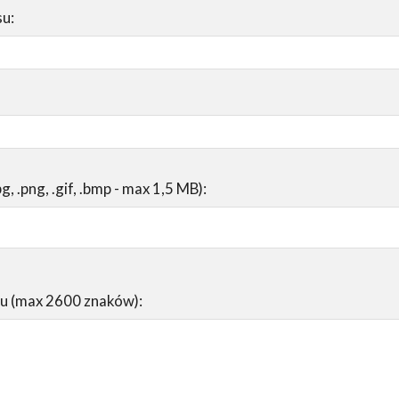
su:
pg, .png, .gif, .bmp - max 1,5 MB):
su (max 2600 znaków):