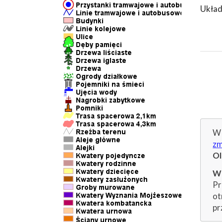
Układ
W 
zm
O
Wp
Pr
ot
pr