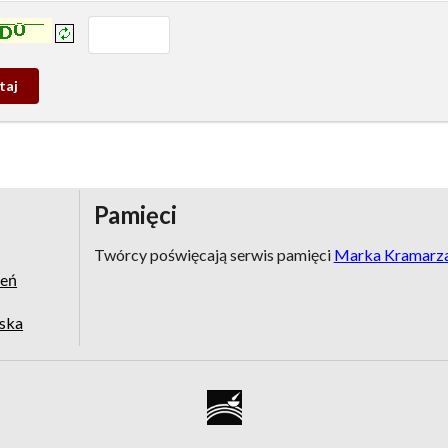
prowadź tekst z obrazka:
j
wy
Pamięci
Twórcy poświęcają serwis pamięci
Marka Kramarz
zeń
jska