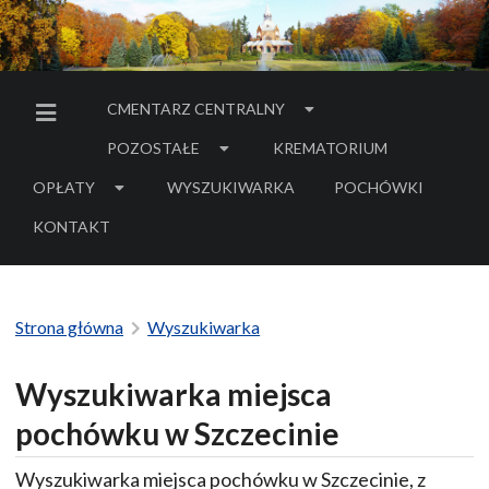
CMENTARZ CENTRALNY
MENU BOCZNE
POZOSTAŁE
KREMATORIUM
OPŁATY
WYSZUKIWARKA
POCHÓWKI
- LINK DO SERWIS
KONTAKT
Strona główna
Wyszukiwarka
Wyszukiwarka miejsca
pochówku w Szczecinie
Wyszukiwarka miejsca pochówku w Szczecinie, z