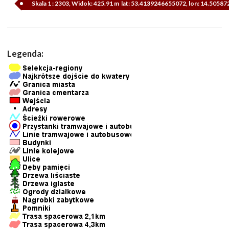
Skala 1 : 2303, Widok: 425.91 m lat: 53.4139246655072, lon: 14.5058
Legenda: