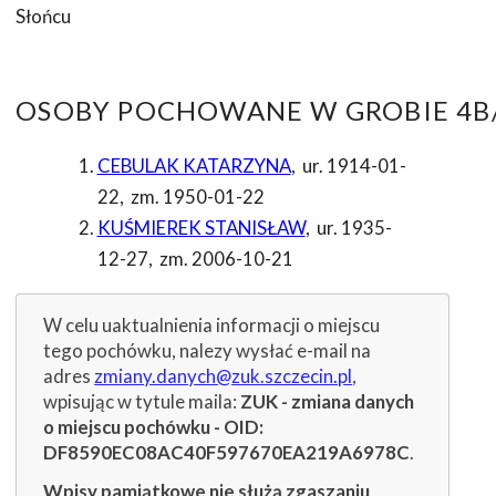
Słońcu
OSOBY POCHOWANE W GROBIE 4B/
CEBULAK KATARZYNA
,
ur. 1914-01-
22
,
zm. 1950-01-22
KUŚMIEREK STANISŁAW
,
ur. 1935-
12-27
,
zm. 2006-10-21
W celu uaktualnienia informacji o miejscu
tego pochówku, nalezy wysłać e-mail na
adres
zmiany.danych@zuk.szczecin.pl
,
wpisując w tytule maila:
ZUK - zmiana danych
o miejscu pochówku - OID:
DF8590EC08AC40F597670EA219A6978C
.
Wpisy pamiątkowe nie służą zgaszaniu