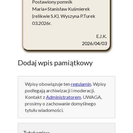
Postawiony pomnik
Maria+Stanisław Kuśmierek
(relikwie S.K). Wyszyna P.Turek
03.2026r.
E.J.K.
2026/04/03
Dodaj wpis pamiątkowy
Wpisy obowiązuje ten
regulamin
. Wpisy
podlegają archiwizacji i moderacji.
Kontakt z
Administratorem
. UWAGA,
prosimy o zachowanie domyślnego
tytułu wiadomości.
Tytuł wpisu: