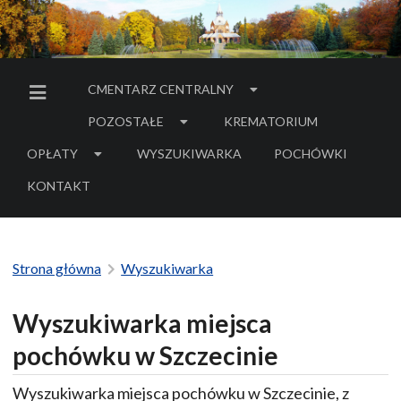
CMENTARZ CENTRALNY
MENU BOCZNE
POZOSTAŁE
KREMATORIUM
OPŁATY
WYSZUKIWARKA
POCHÓWKI
- LINK DO SERWIS
KONTAKT
Strona główna
Wyszukiwarka
Wyszukiwarka miejsca
pochówku w Szczecinie
Wyszukiwarka miejsca pochówku w Szczecinie, z