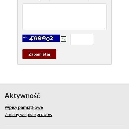
Kontrola - wprowadź tekst z obrazka:
Zapamietaj
wpis
pamiątkowy
Aktywność
Wpisy pamiątkowe
Zmiany w spisie grobów