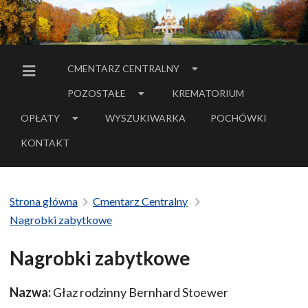
CMENTARZ CENTRALNY
MENU BOCZNE
POZOSTAŁE
KREMATORIUM
OPŁATY
WYSZUKIWARKA
POCHÓWKI
- LINK DO SERWIS
KONTAKT
Strona główna
Cmentarz Centralny
Nagrobki zabytkowe
Nagrobki zabytkowe
Nazwa:
Głaz rodzinny Bernhard Stoewer