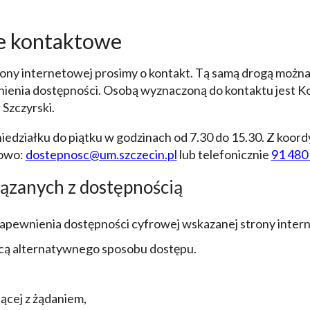
ne kontaktowe
ny internetowej prosimy o kontakt. Tą samą drogą można 
wnienia dostępności. Osobą wyznaczoną do kontaktu jest
Ko
 Szczyrski
.
iedziałku do piątku w godzinach od 7.30 do 15.30. Z koo
lowo:
dostepnosc@um.szczecin.pl
lub telefonicznie
91 480
ązanych z dostępnością
pewnienia dostępności cyfrowej wskazanej strony internet
ocą alternatywnego sposobu dostępu.
cej z żądaniem,