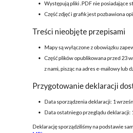
Występują pliki .PDF nie posiadające s
Część zdjęć i grafik jest pozbawiona o
Treści nieobjęte przepisami
Mapy są wyłączone z obowiązku zapew
Część plików opublikowana przed 23 wrz
z nami, pisząc na adres e-mailowy lub
Przygotowanie deklaracji dostę
Data sporządzenia deklaracji:
1 wrześn
Data ostatniego przeglądu deklaracji:
Deklarację sporządziliśmy na podstawie sa