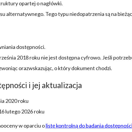
truktury opartej o nagłówki.
pisu alternatywnego. Tego typu niedopatrzenia są na bież
niania dostępności.
eśnia 2018 roku nie jest dostępna cyfrowo. Jeśli potrzebuj
 dzwoniąc orazwskazując, o który dokument chodzi.
pności i jej aktualizacja
ia 2020 roku
16 lutego 2026 roku
mooceny w oparciu o
listę kontrolną do badania dostępnośc