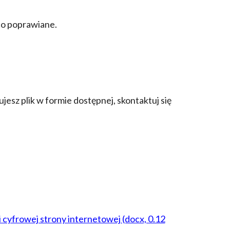
ąco poprawiane.
esz plik w formie dostępnej, skontaktuj się
i cyfrowej strony internetowej (docx, 0.12