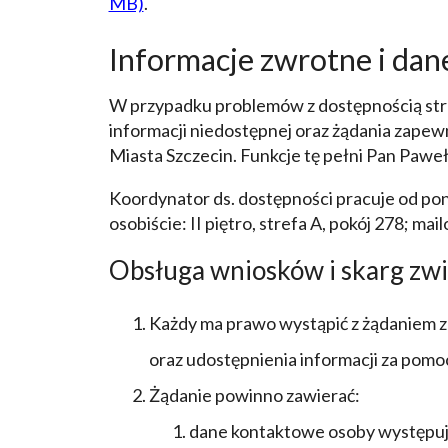
MB)
.
Informacje zwrotne i da
W przypadku problemów z dostępnością stro
informacji niedostępnej oraz żądania zape
Miasta Szczecin. Funkcje tę pełni Pan Paweł
Koordynator ds. dostępności pracuje od pon
osobiście: II piętro, strefa A, pokój 278; mai
Obsługa wniosków i skarg zwi
Każdy ma prawo wystąpić z żądaniem za
oraz udostępnienia informacji za pom
Żądanie powinno zawierać:
dane kontaktowe osoby występują