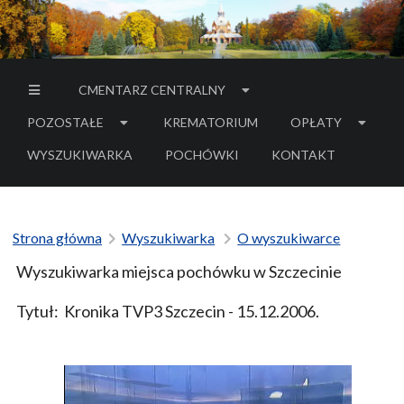
CMENTARZ CENTRALNY
menu
boczne
POZOSTAŁE
KREMATORIUM
OPŁATY
WYSZUKIWARKA
POCHÓWKI
KONTAKT
-
LINK
DO
SERWISU
ZEWNĘTRZNEGO
Strona główna
Wyszukiwarka
O wyszukiwarce
Wyszukiwarka miejsca pochówku w Szczecinie
Tytuł:
Kronika TVP3 Szczecin - 15.12.2006.