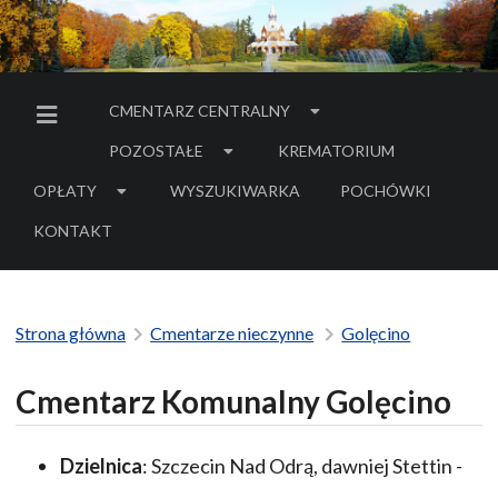
CMENTARZ CENTRALNY
MENU BOCZNE
POZOSTAŁE
KREMATORIUM
OPŁATY
WYSZUKIWARKA
POCHÓWKI
- LINK DO SERWIS
KONTAKT
Strona główna
Cmentarze nieczynne
Golęcino
Cmentarz Komunalny Golęcino
Dzielnica
: Szczecin Nad Odrą, dawniej Stettin -