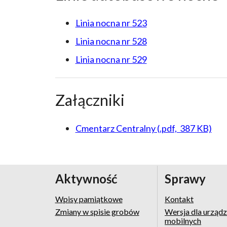
Linia nocna nr 523
Linia nocna nr 528
Linia nocna nr 529
Załączniki
Cmentarz Centralny (.pdf, 387 KB)
Aktywność
Sprawy
Wpisy pamiątkowe
Kontakt
Zmiany w spisie grobów
Wersja dla urząd
mobilnych