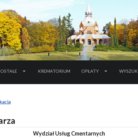
OSTAŁE
KREMATORIUM
OPŁATY
WYSZUK
kacja
arza
Wydział Usług Cmentarnych